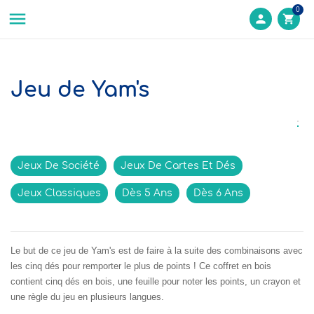
0

person
shopping_cart
Jeu de Yam's
Jeux De Société
Jeux De Cartes Et Dés
Jeux Classiques
Dès 5 Ans
Dès 6 Ans
Le but de ce jeu de Yam's est de faire à la suite des combinaisons avec
les cinq dés pour remporter le plus de points ! Ce coffret en bois
contient cinq dés en bois, une feuille pour noter les points, un crayon et
une règle du jeu en plusieurs langues.