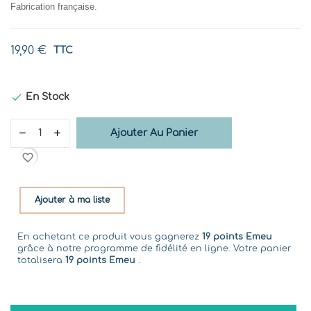
Fabrication française.
19,90 €
TTC

En Stock
Ajouter Au Panier
favorite_border
Ajouter à ma liste
En achetant ce produit vous gagnerez
19 points Emeu
grâce à notre programme de fidélité en ligne. Votre panier
totalisera
19 points Emeu
.