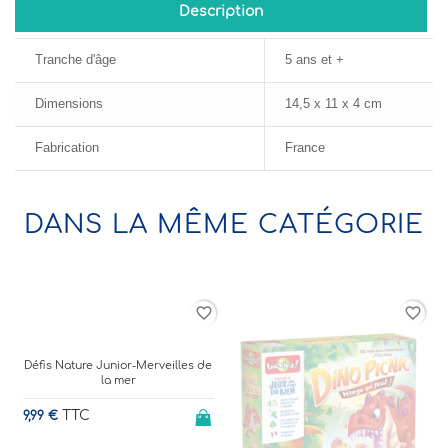
Description
Tranche d'âge
5 ans et +
Dimensions
14,5 x 11 x 4 cm
Fabrication
France
DANS LA MÊME CATÉGORIE
rder
favorite_border
favorite_border
Défis Nature Junior-Merveilles de
la mer
1
TTC
9,99 €