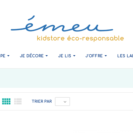
Dès 7 ans et +
Dès 9 ans
IPE
JE DÉCORE
JE LIS
J'OFFRE
LES L



TRIER PAR