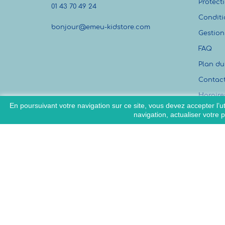
Protect
01 43 70 49 24
Conditi
bonjour@emeu-kidstore.com
Gestion
FAQ
Plan du 
Contac
Horaire
En poursuivant votre navigation sur ce site, vous devez accepter l’uti
navigation, actualiser votre 
2022 Copyright (C) par Emeu