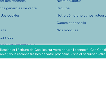
ion des données
Notre boutique
ons générales de vente
L'équipe
 des cookies
Notre démarche et nos valeur
Guides et conseils
site
Nos marques
tez-nous
s d'ouverture boutique
lisation et l'écriture de Cookies sur votre appareil connecté. Ces Cookie
panier, vous reconnaitre lors de votre prochaine visite et sécuriser votr