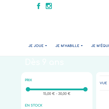
Accueil
Je joue avec Émeu
Jeux par âge
JE JOUE
JE M'HABILLE
JE M'ÉQU
Dès 9 ans
PRIX
VUE
15,00 € - 30,00 €
EN STOCK