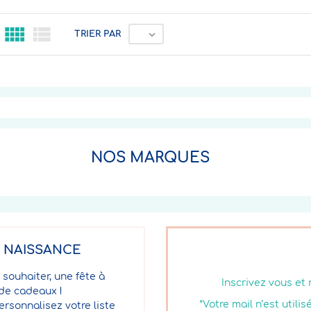



TRIER PAR
NOS MARQUES
E NAISSANCE
 souhaiter, une fête à
Inscrivez vous et
 de cadeaux !
*Votre mail n’est util
ersonnalisez votre liste