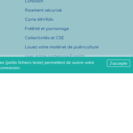
Livraison
Paiement sécurisé
s
Carte éthi'Kdo
Fidélité et parrainage
Collectivités et CSE
Louez votre matériel de puériculture
avec notre partenaire Familib
s (petits fichiers texte) permettent de suivre votre
J'accepte
Mon compte
e connexion.
Suivi de commande
Listes de cadeaux