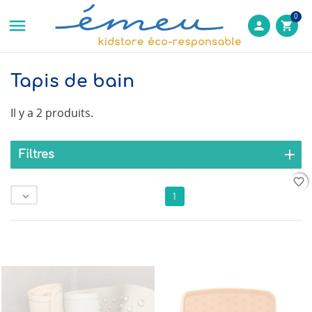
0

person
shopping_cart
Tapis de bain
Il y a 2 produits.
Filtres
favorite_border
favorite_border

1