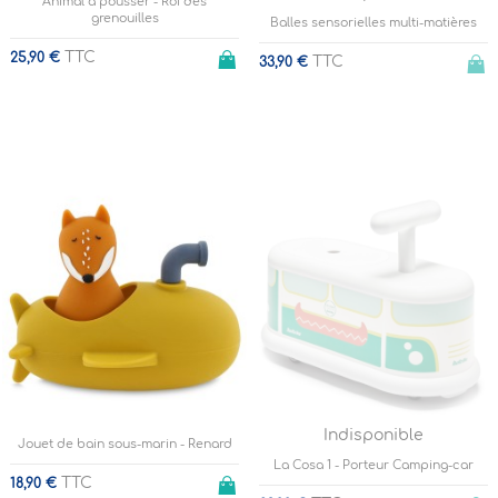
Animal à pousser - Roi des
grenouilles
Balles sensorielles multi-matières
TTC
25,90 €
TTC
33,90 €
Indisponible
Jouet de bain sous-marin - Renard
La Cosa 1 - Porteur Camping-car
TTC
18,90 €