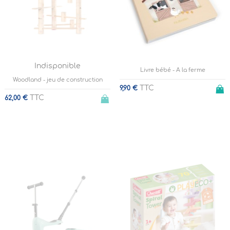
Indisponible
Livre bébé - A la ferme
Woodland - jeu de construction
TTC
9,90 €
TTC
62,00 €