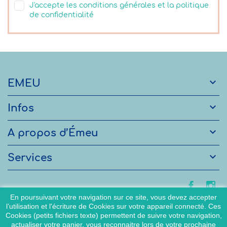
J'accepte les conditions générales et la politique
de confidentialité

EMEU

Infos

A propos d’Émeu

Services
En poursuivant votre navigation sur ce site, vous devez accepter
l’utilisation et l'écriture de Cookies sur votre appareil connecté. Ces
Cookies (petits fichiers texte) permettent de suivre votre navigation,
actualiser votre panier, vous reconnaitre lors de votre prochaine