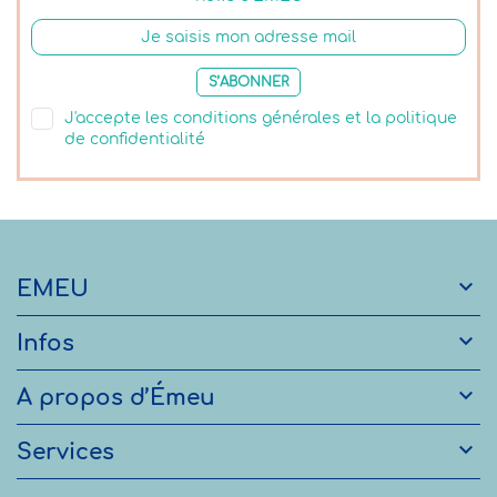
S’ABONNER
J'accepte les conditions générales et la politique
de confidentialité

EMEU

Infos

A propos d’Émeu

Services