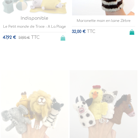
Indisponible
Marionette main en laine Zèbre
Le Petit monde de Trixie - A La Plage
TTC
32,00 €
TTC
47,92 €
59,90 €