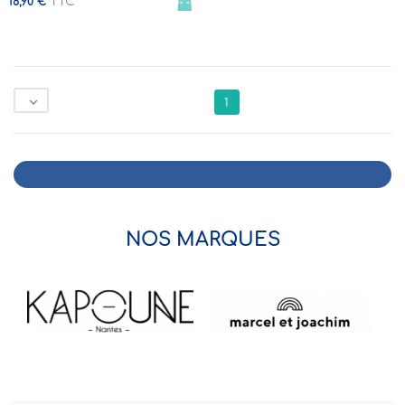
TTC
16,90 €

1
NOS MARQUES