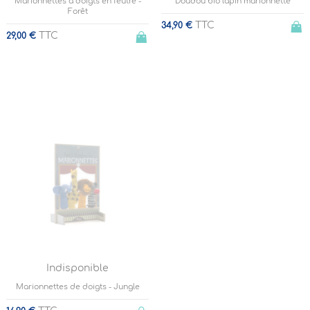
Marionnettes à doigts en feutre -
Doudou bio lapin marionnette
Forêt
TTC
34,90 €
TTC
29,00 €
Indisponible
Marionnettes de doigts - Jungle