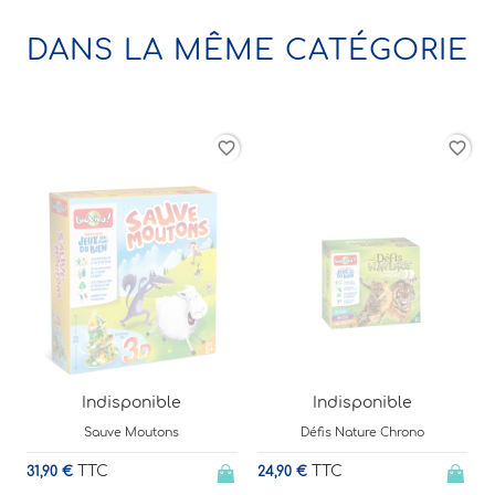
DANS LA MÊME CATÉGORIE
rder
favorite_border
favorite_border
1
Indisponible
Indisponible
Défis Nature Chrono
Enigmes - Fruits et légumes
TTC
TTC
24,90 €
12,99 €