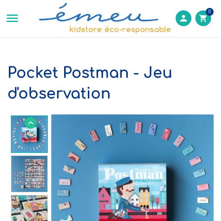
0

person
shopping_cart
Pocket Postman - Jeu
d'observation
