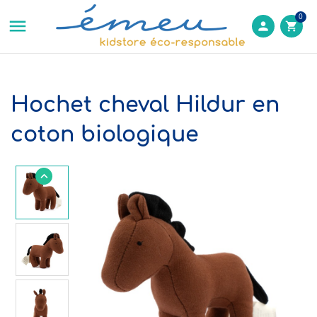
0

person
shopping_cart
Hochet cheval Hildur en
coton biologique
