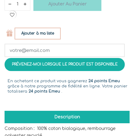
Ajouter Au Panier
favorite_border
Ajouter à ma liste
PRÉVENEZ-MOI LORSQUE LE PRODUIT EST DISPONIBLE
En achetant ce produit vous gagnerez
24 points Emeu
grâce à notre programme de fidélité en ligne. Votre panier
totalisera
24 points Emeu
.
Description
Composition : 100% coton biologique, rembourrage
polyester recyclé