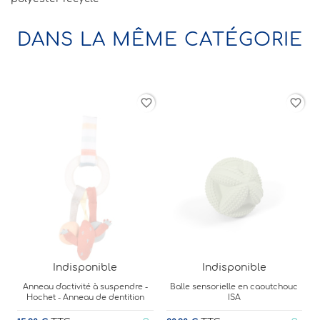
DANS LA MÊME CATÉGORIE
favorite_border
favorite_border
favorit
Indisponible
Indisponible
ndre -
Balle sensorielle en caoutchouc
Hochet en crochet - Courge
ition
ISA
TTC
10,00 €