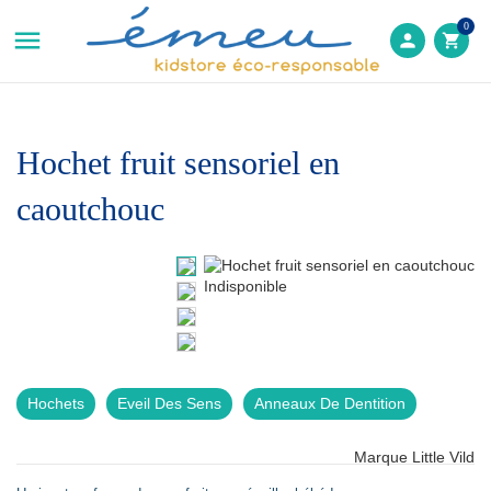
0

person
shopping_cart
Hochet fruit sensoriel en
caoutchouc
Indisponible
Hochets
Eveil Des Sens
Anneaux De Dentition
Marque
Little Vild