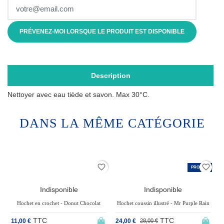
PRÉVENEZ-MOI LORSQUE LE PRODUIT EST DISPONIBLE
Description
Nettoyer avec eau tiède et savon. Max 30°C.
DANS LA MÊME CATÉGORIE
der
favorite_border
favorite_border
PROMO !
-14,29%
Indisponible
Indisponible
Hochet en crochet - Donut Chocolat
Hochet coussin illustré - Mr Purple Rain
TTC
TTC
11,00 €
24,00 €
1
28,00 €