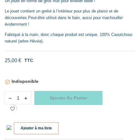
Un jouet en forme de gros fruit pour éveiller bébé !
Le jouet contient un grelot à l’intérieur pour plus de plaisir et de
découvertes Peut-être utilisé dans le bain, aussi pour machouiller
évidemment !
Fabriqué à la main, donc chaque produit est unique. 100% Caoutchouc
naturel (arbre Hévéa).
25,00 €
TTC
Indisponible

Ajouter Au Panier
favorite_border
Ajouter à ma liste