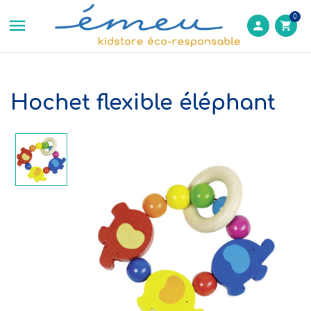
0

person
shopping_cart
Hochet flexible éléphant