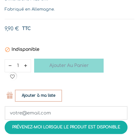
Fabriqué en Allemagne.
9,90 €
TTC

Indisponible
Ajouter Au Panier
favorite_border
Ajouter à ma liste
PRÉVENEZ-MOI LORSQUE LE PRODUIT EST DISPONIBLE