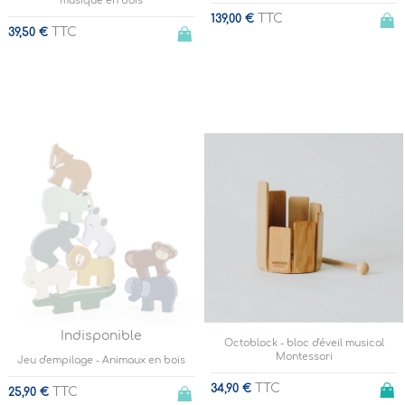
musique en bois
TTC
139,00 €
TTC
39,50 €
Indisponible
Octoblock - bloc d'éveil musical
Montessori
Jeu d'empilage - Animaux en bois
TTC
34,90 €
TTC
25,90 €