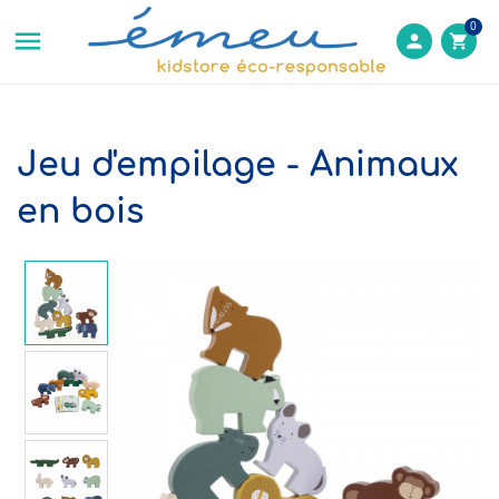
0

person
shopping_cart
Jeu d'empilage - Animaux
en bois