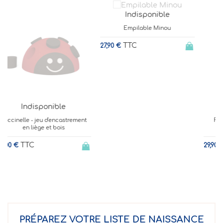
Indisponible
Empilable Minou
TTC
27,90 €
Indisponible
Fusée à empiler - couleurs
tendresse
TTC
29,90 €
3
PRÉPAREZ VOTRE LISTE DE NAISSANCE