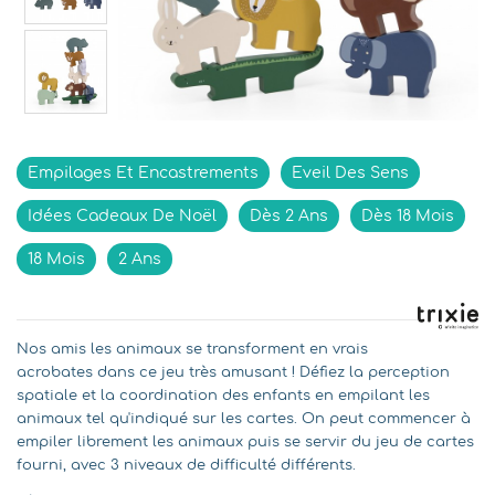
Indisponible
Empilages Et Encastrements
Eveil Des Sens
Idées Cadeaux De Noël
Dès 2 Ans
Dès 18 Mois
18 Mois
2 Ans
Nos amis les animaux se transforment en vrais
acrobates dans ce jeu très amusant ! Défiez la perception
spatiale et la coordination des enfants en empilant les
animaux tel qu'indiqué sur les cartes. On peut commencer à
empiler librement les animaux puis se servir du jeu de cartes
fourni, avec 3 niveaux de difficulté différents.