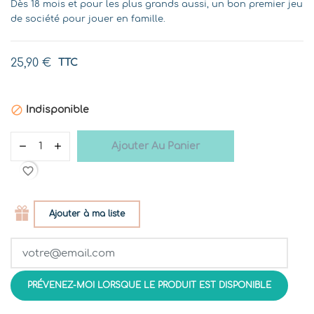
Dès 18 mois et pour les plus grands aussi, un bon premier jeu
de société pour jouer en famille.
25,90 €
TTC

Indisponible
Ajouter Au Panier
favorite_border
Ajouter à ma liste
PRÉVENEZ-MOI LORSQUE LE PRODUIT EST DISPONIBLE