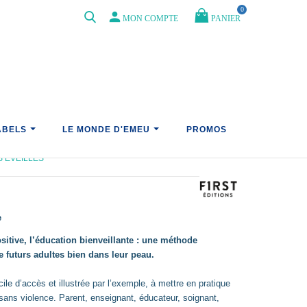
0
person
PANIER
MON COMPTE
ABELS
LE MONDE D'EMEU
PROMOS
RENTALITÉ
S ÉVEILLÉS
e
sitive, l’éducation bienveillante : une méthode
 futurs adultes bien dans leur peau.
le d’accès et illustrée par l’exemple, à mettre en pratique
ans violence. Parent, enseignant, éducateur, soignant,