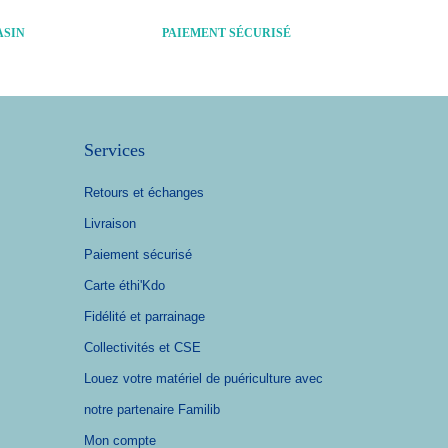
ASIN
PAIEMENT SÉCURISÉ
Services
Retours et échanges
Livraison
Paiement sécurisé
Carte éthi'Kdo
Fidélité et parrainage
Collectivités et CSE
Louez votre matériel de puériculture avec
notre partenaire Familib
Mon compte