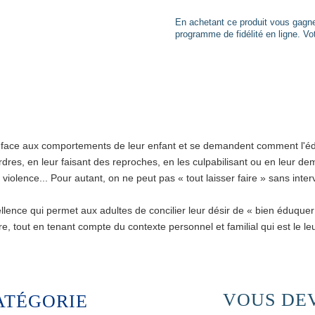
En achetant ce produit vous gag
programme de fidélité en ligne. Vot
face aux comportements de leur enfant et se demandent comment l'édu
rdres, en leur faisant des reproches, en les culpabilisant ou en leur de
 violence... Pour autant, on ne peut pas « tout laisser faire » sans interv
ence qui permet aux adultes de concilier leur désir de « bien éduquer »
tre, tout en tenant compte du contexte personnel et familial qui est le leu
VOUS DEV
ATÉGORIE