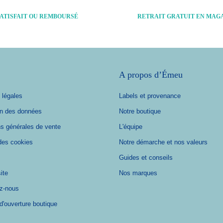
ATISFAIT OU REMBOURSÉ
RETRAIT GRATUIT EN MAG
A propos d’Émeu
 légales
Labels et provenance
on des données
Notre boutique
ns générales de vente
L'équipe
des cookies
Notre démarche et nos valeurs
Guides et conseils
ite
Nos marques
z-nous
d'ouverture boutique