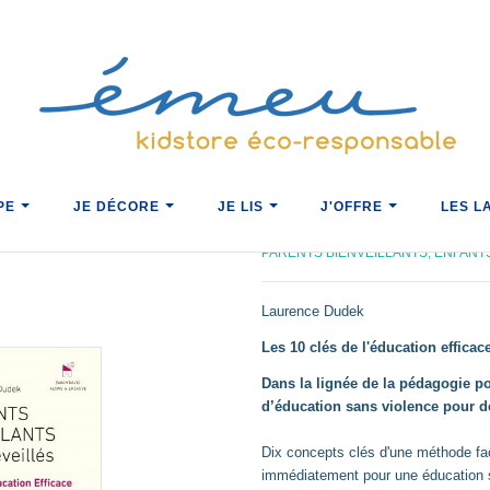
IPE
JE DÉCORE
JE LIS
J'OFFRE
LES L
s Éveillés
ACCUEIL
JE LIS AVEC ÉMEU
PA
PARENTS BIENVEILLANTS, ENFANT
Laurence Dudek
Les 10 clés de l'éducation efficac
Dans la lignée de la pédagogie po
d’éducation sans violence pour de
Dix concepts clés d'une méthode faci
immédiatement pour une éducation s