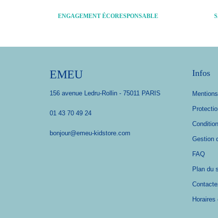
ENGAGEMENT ÉCORESPONSABLE
S
EMEU
Infos
156 avenue Ledru-Rollin - 75011 PARIS
Mentions
Protecti
01 43 70 49 24
Conditio
bonjour@emeu-kidstore.com
Gestion 
FAQ
Plan du s
Contacte
Horaires 