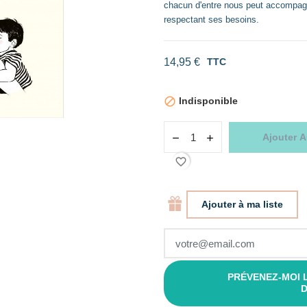
chacun d'entre nous peut accompagne
respectant ses besoins.
14,95 €
TTC
Indisponible

Ajouter A
favorite_border
Ajouter à ma liste
PRÉVENEZ-MOI 
D