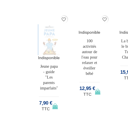
favorite_border
favorite_border
favorite_border
Indisponible
Indi
100
La b
activités
le b
autour de
Tr
l'eau pour
Ch
Indisponible
ndisponible
relaxer et
Jeune papa
Massages
éveiller
15,
- guide
magiques,
bébé
"Les
de I.
T
parents
rrhenius et
12,95 €
imparfaits"
M. Courtieu
TTC
7,90 €
15,00 €
TTC
TTC