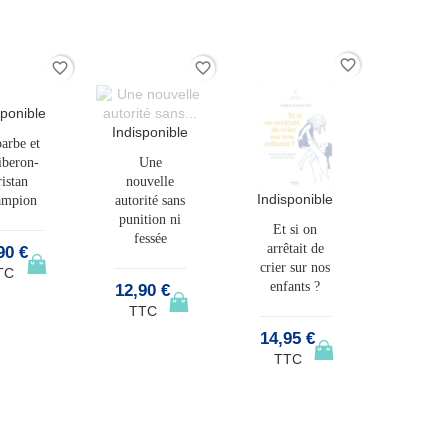
favorite_border
favorite_border
favorite_border
favorite_border
sponible
Indisponible
Indispo
Indisponible
arbe et
Le guide
L'attac
iberon-
Une
féministe de
- Comm
istan
nouvelle
la grossesse,
créer 
Indisponible
ampion
autorité sans
pour des
lien..
punition ni
futurs
Et si on
fessée
parents...
arrêtait de
90 €
19,90 
crier sur nos
TC
TTC
enfants ?
12,90 €
12,90 €
TTC
TTC
14,95 €
TTC