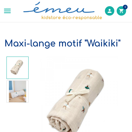
0

person
shopping_cart
Maxi-lange motif "Waikiki"