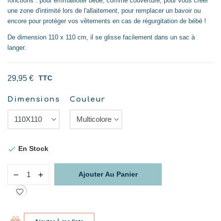
fonctions : pour emmailloter bébé, comme couverture, pour vous créer
une zone d'intimité lors de l'allaitement, pour remplacer un bavoir ou
encore pour protéger vos vêtements en cas de régurgitation de bébé !
De dimension 110 x 110 cm, il se glisse facilement dans un sac à
langer.
29,95 €
TTC
Dimensions
Couleur
En Stock

Ajouter Au Panier
favorite_border