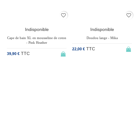
der
favorite_border
favorite_border
Indisponible
Indisponible
Cape de bain XL en mousseline de coton
Doudou lange - Mika
- Pink Heather
TTC
22,00 €
1
TTC
39,90 €