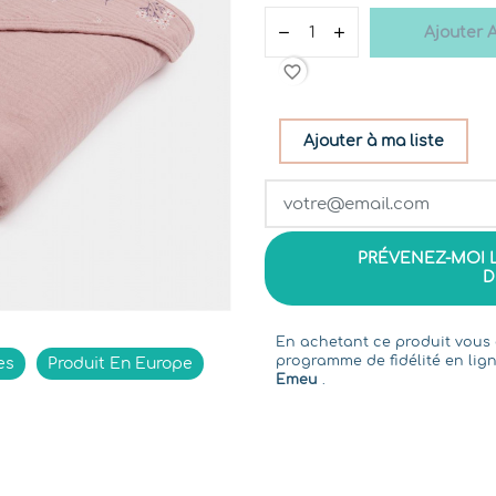
Ajouter 
favorite_border
Ajouter à ma liste
PRÉVENEZ-MOI 
D
En achetant ce produit vou
programme de fidélité en lign
es
Produit En Europe
Emeu
.