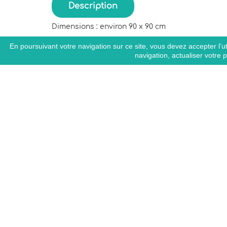
Description
Dimensions : environ 90 x 90 cm
En poursuivant votre navigation sur ce site, vous devez accepter l’uti
navigation, actualiser votre 
favorite_border
favorite_border
Indisponible
n
Sortie de bain naissance -
imprimé Ours
44,00 €
39
TTC