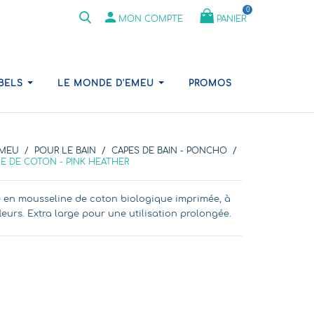
0
person
PANIER
MON COMPTE
ABELS
LE MONDE D'EMEU
PROMOS
ÉMEU
POUR LE BAIN
CAPES DE BAIN - PONCHO
E DE COTON - PINK HEATHER
he en mousseline de coton biologique imprimée, à
eurs. Extra large pour une utilisation prolongée.