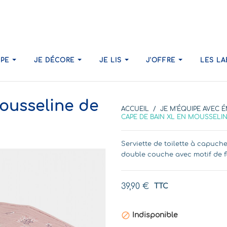
IPE
JE DÉCORE
JE LIS
J'OFFRE
LES L
ousseline de
ACCUEIL
JE M'ÉQUIPE AVEC 
CAPE DE BAIN XL EN MOUSSELIN
Serviette de toilette à capuc
double couche avec motif de fl
39,90 €
TTC

Indisponible