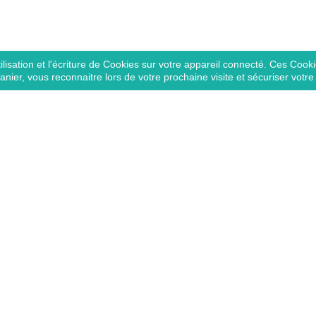
lisation et l'écriture de Cookies sur votre appareil connecté. Ces Cookie
panier, vous reconnaitre lors de votre prochaine visite et sécuriser votr
DANS LA MÊME CATÉGORIE
favorite_border
Indisponible
Indisponible
Cape de bain imprimé
Poncho Trixie - Chien
Waikiki
45,90 €
TTC
,50 €
TTC