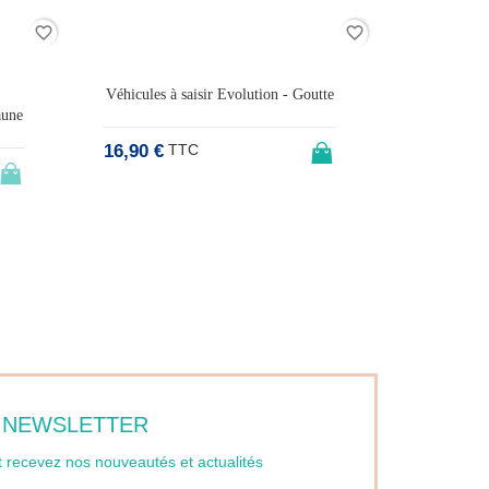
favorite_border
favorite_border
Indisponible
utte
Mini poster 29 stickers - Les Pirates
Tirel
7,90 €
45,00 €
TTC
T
NEWSLETTER
t recevez nos nouveautés et actualités