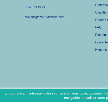
Protecti
01 43 70 49 24
Conditio
bonjour@emeu-kidstore.com
Gestion 
FAQ
Plan du s
Contacte
Horaires 
En poursuivant votre navigation sur ce site, vous devez accepter l’uti
navigation, actualiser votre 