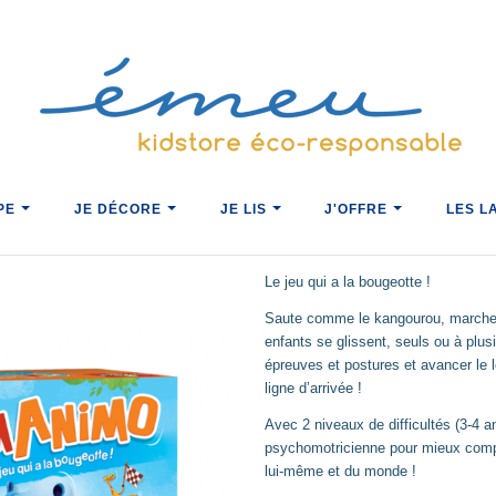
ACCUEIL
JE JOUE AVEC ÉMEU
IPE
JE DÉCORE
JE LIS
J'OFFRE
LES L
GYM ANIMO
Le jeu qui a la bougeotte !
Saute comme le kangourou, marche 
enfants se glissent, seuls ou à plus
épreuves et postures et avancer le lo
ligne d’arrivée !
Avec 2 niveaux de difficultés (3-4 an
psychomotricienne pour mieux comp
lui-même et du monde !