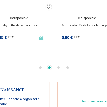
favorite_border
Indisponible
Véhicules à saisir Evolution - Go
 poster 26 stickers - Jardin jaune
16,90 €
TTC
0 €
TTC
 NAISSANCE
ter, une fête à organiser :
Inscrivez vous e
eaux !