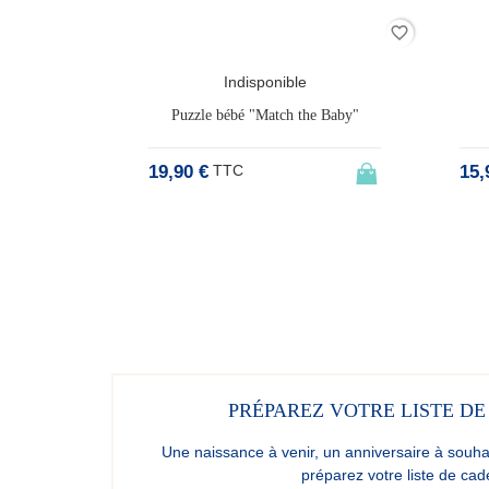
favorite_border
favorite_border
Indisponible
he Baby"
Labyrinthe de perles - Lion
Mini
15,95 €
6,9
TTC
PRÉPAREZ VOTRE LISTE DE
Une naissance à venir, un anniversaire à souhai
préparez votre liste de cad