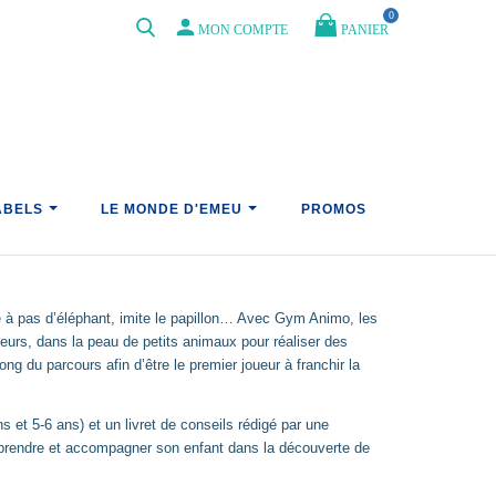
0
person
PANIER
MON COMPTE
EVEIL ET DÉCOUVERTE
JEUX DE MOTRICITÉ FINE
ABELS
LE MONDE D'EMEU
PROMOS
à pas d’éléphant, imite le papillon… Avec Gym Animo, les
ieurs, dans la peau de petits animaux pour réaliser des
ng du parcours afin d’être le premier joueur à franchir la
s et 5-6 ans) et un livret de conseils rédigé par une
rendre et accompagner son enfant dans la découverte de