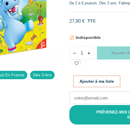
De 2 à 6 joueurs. Dès 3 ans. Fabriq
27,90 €
TTC
Indisponible

Ajouter A
favorite_border
uit En France
Dès 3 Ans
Ajouter à ma liste
PRÉVENEZ-MOI 
D