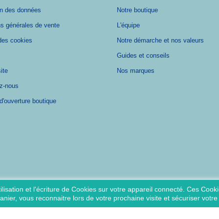
on des données
Notre boutique
ns générales de vente
L'équipe
des cookies
Notre démarche et nos valeurs
Guides et conseils
ite
Nos marques
z-nous
d'ouverture boutique
lisation et l'écriture de Cookies sur votre appareil connecté. Ces Cookie
panier, vous reconnaitre lors de votre prochaine visite et sécuriser votr