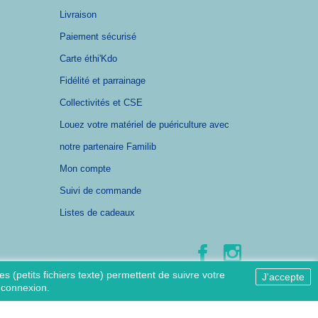
Livraison
Paiement sécurisé
Carte éthi'Kdo
Fidélité et parrainage
Collectivités et CSE
Louez votre matériel de puériculture avec
notre partenaire Familib
Mon compte
Suivi de commande
Listes de cadeaux
s (petits fichiers texte) permettent de suivre votre
J'accepte
e connexion.