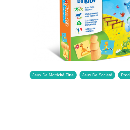
Jeux De Motricité Fine
Jeux De Société
Prod
Indisponible