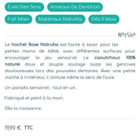
Eveil Des Sens
Anneaux De Dentition
Fait Main
Matériaux Naturels
Dès 0 Mois
Le
hochet Rose Natruba
est facile à saisir pour les
petites mains de bébé, avec différentes surfaces pour
encourager le jeu sensoriel. Le
caoutchouc 100%
naturel
doux et souple soulage aussi les gencives
douloureuses lors des poussées dentaires. Avec une petite
cloche à l'intérieur, il stimule même le sens de l’ouïe.
Un paradis sensoriel - tout en un.
Fabriqué et peint à la main.
Dès la naissance.
19,90 €
TTC