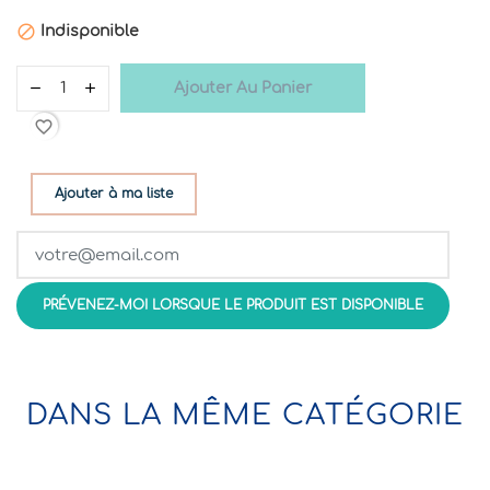

Indisponible
Ajouter Au Panier
favorite_border
Ajouter à ma liste
PRÉVENEZ-MOI LORSQUE LE PRODUIT EST DISPONIBLE
DANS LA MÊME CATÉGORIE