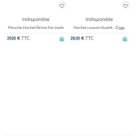
rder
favorite_border
favorite_border
Indisponible
Indisponible
Peluche-Hochet Renne fair trade
Hochet coussin illustré - Ziggy
TTC
TTC
29,00 €
28,00 €
1