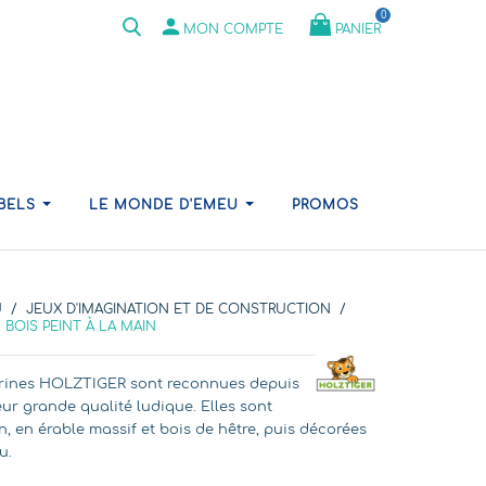
0
person
PANIER
MON COMPTE
ABELS
LE MONDE D'EMEU
PROMOS
U
JEUX D'IMAGINATION ET DE CONSTRUCTION
BOIS PEINT À LA MAIN
gurines HOLZTIGER sont reconnues depuis
r grande qualité ludique. Elles sont
n, en érable massif et bois de hêtre, puis décorées
u.