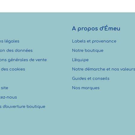
A propos d’Émeu
s légales
Labels et provenance
ion des données
Notre boutique
ons générales de vente
L'équipe
 des cookies
Notre démarche et nos valeur
Guides et conseils
site
Nos marques
tez-nous
s d'ouverture boutique