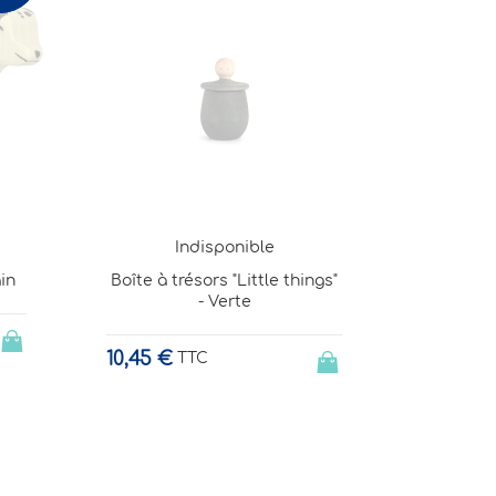
Indisponible
ngs"
Marionnettes à doigts en
Boîte à t
feutre - Ferme
29,00 €
10,45 €
TTC