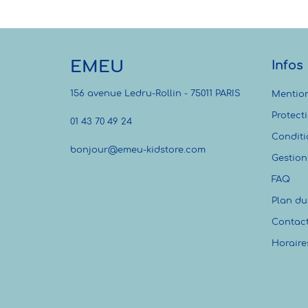
EMEU
Infos
156 avenue Ledru-Rollin - 75011 PARIS
Mention
Protect
01 43 70 49 24
Conditi
bonjour@emeu-kidstore.com
Gestion
FAQ
Plan du 
Contac
Horaire