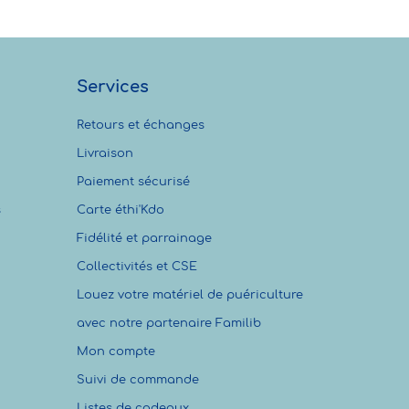
Services
Retours et échanges
Livraison
Paiement sécurisé
s
Carte éthi'Kdo
Fidélité et parrainage
Collectivités et CSE
Louez votre matériel de puériculture
avec notre partenaire Familib
Mon compte
Suivi de commande
Listes de cadeaux