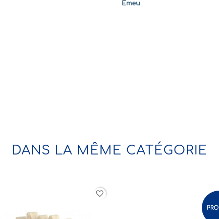
Emeu
.
DANS LA MÊME CATÉGORIE
favorite_border
-3,67%
PROMO !