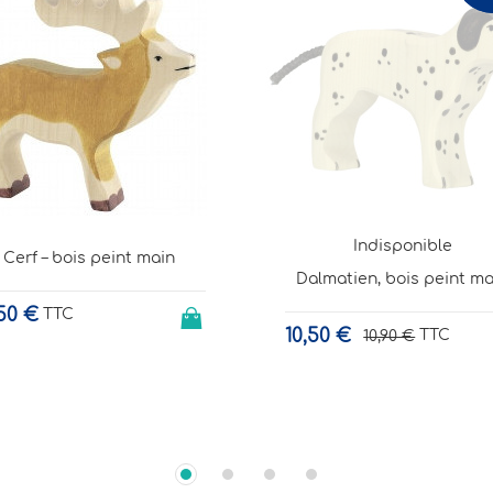
Indisponible
Indisponible
lmatien, bois peint main
Boîte à trésors "Little thi
- Verte
50 €
TTC
10,90 €
10,45 €
TTC