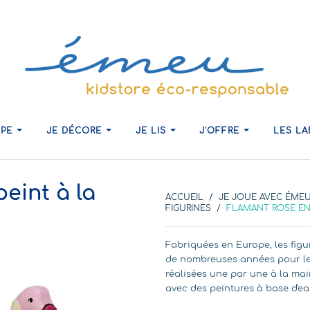
IPE
JE DÉCORE
JE LIS
J'OFFRE
LES L
eint à la
ACCUEIL
JE JOUE AVEC ÉME
FIGURINES
FLAMANT ROSE EN 
Fabriquées en Europe, les fi
de nombreuses années pour leu
réalisées une par une à la mai
avec des peintures à base d'ea