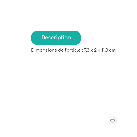
Description
Dimensions de l'article : 7,3 x 2 x 11,3 cm
favorite_border
favorite_border