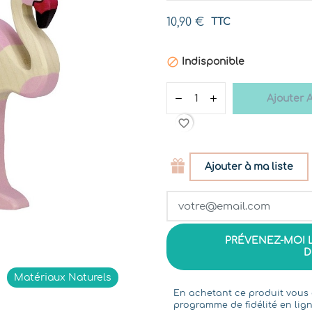
10,90 €
TTC

Indisponible
Ajouter 
favorite_border
Ajouter à ma liste
PRÉVENEZ-MOI 
D
Matériaux Naturels
En achetant ce produit vou
programme de fidélité en lign