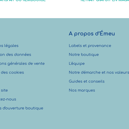
ATISFAIT OU REMBOURSÉ
RETRAIT GRATUIT EN MAGA
A propos d’Émeu
s légales
Labels et provenance
ion des données
Notre boutique
ons générales de vente
L'équipe
 des cookies
Notre démarche et nos valeur
Guides et conseils
site
Nos marques
tez-nous
s d'ouverture boutique