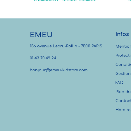
ENGAGEMENT ÉCORESPONSABLE
S
EMEU
Infos
156 avenue Ledru-Rollin - 75011 PARIS
Mention
Protect
01 43 70 49 24
Conditi
bonjour@emeu-kidstore.com
Gestion
FAQ
Plan du 
Contac
Horaire