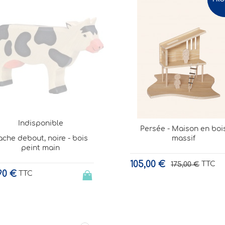
Persée - Maison en bois
Faon
massif
11,90 €
TTC
5,00 €
TTC
175,00 €