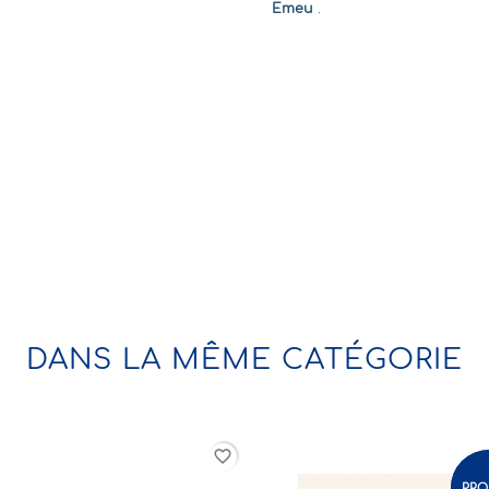
Emeu
.
DANS LA MÊME CATÉGORIE
favorite_border
-40%
PROMO !