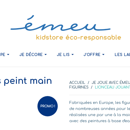
IPE
JE DÉCORE
JE LIS
J'OFFRE
LES L
s peint main
ACCUEIL
JE JOUE AVEC ÉME
FIGURINES
LIONCEAU JOUANT 
Fabriquées en Europe, les fi
PROMO !
de nombreuses années pour leu
réalisées une par une à la mai
avec des peintures à base d'ea