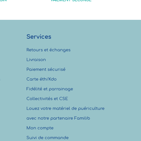
SIN
PAIEMENT SÉCURISÉ
Services
Retours et échanges
Livraison
Paiement sécurisé
s
Carte éthi'Kdo
Fidélité et parrainage
Collectivités et CSE
Louez votre matériel de puériculture
avec notre partenaire Familib
Mon compte
Suivi de commande