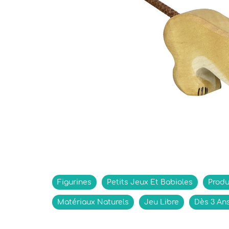
Indisponible
Figurines
Petits Jeux Et Babioles
Produ
Matériaux Naturels
Jeu Libre
Dès 3 An