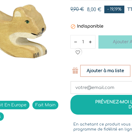
9,90 €
8,00 €
- 19,19%
T

Indisponible
Ajouter 
favorite_border
Ajouter à ma liste
PRÉVENEZ-MOI 
it En Europe
Fait Main
D
s
En achetant ce produit vou
programme de fidélité en lign