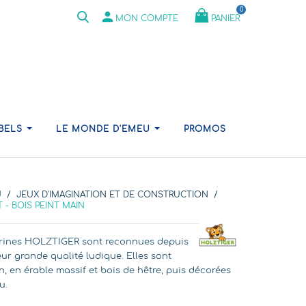
0
person
PANIER
MON COMPTE
ABELS
LE MONDE D'EMEU
PROMOS
U
JEUX D'IMAGINATION ET DE CONSTRUCTION
- BOIS PEINT MAIN
gurines HOLZTIGER sont reconnues depuis
r grande qualité ludique. Elles sont
n, en érable massif et bois de hêtre, puis décorées
u.