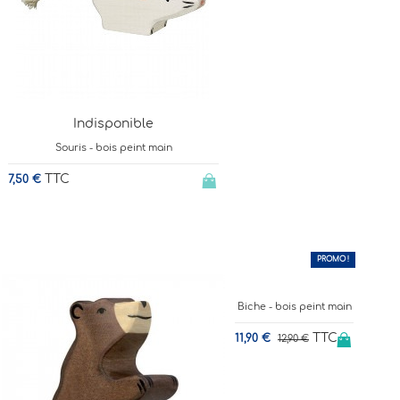
Indisponible
Souris - bois peint main
TTC
7,50 €
PROMO !
-7,75%
Biche - bois peint main
TTC
11,90 €
12,90 €