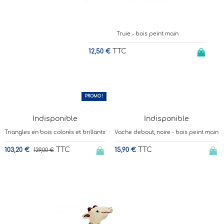
Truie - bois peint main
TTC
12,50 €
PROMO !
-20%
Indisponible
Indisponible
Triangles en bois colorés et brillants
Vache debout, noire - bois peint main
TTC
TTC
103,20 €
15,90 €
129,00 €