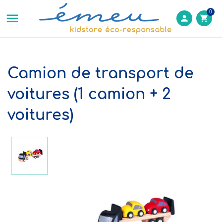
0

person
shopping_cart
Camion de transport de
voitures (1 camion + 2
voitures)