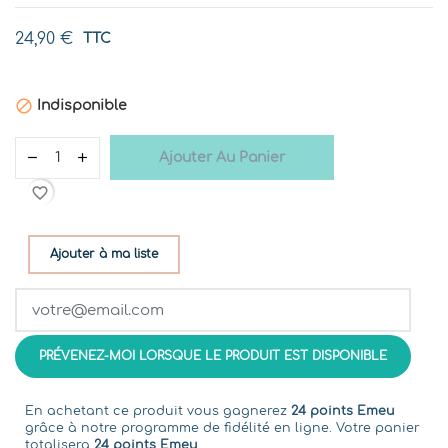
24,90 €
TTC

Indisponible
Ajouter Au Panier
favorite_border
Ajouter à ma liste
PRÉVENEZ-MOI LORSQUE LE PRODUIT EST DISPONIBLE
En achetant ce produit vous gagnerez
24 points Emeu
grâce à notre programme de fidélité en ligne. Votre panier
totalisera
24 points Emeu
.