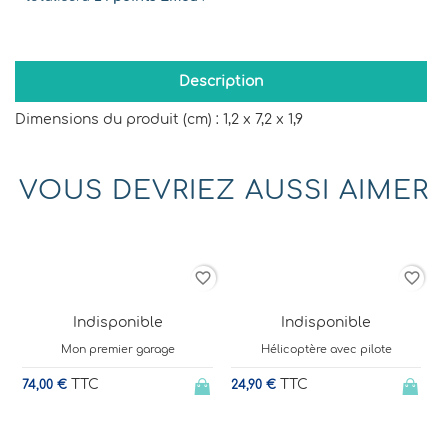
Description
Dimensions du produit (cm) : 1,2 x 7,2 x 1,9
VOUS DEVRIEZ AUSSI AIMER
der
favorite_border
favorite_border
Indisponible
Indisponible
Mon premier garage
Hélicoptère avec pilote
TTC
TTC
74,00 €
24,90 €
3