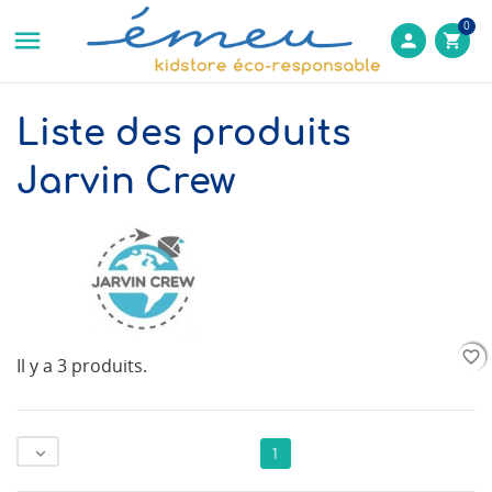
0

person
shopping_cart
Liste des produits
Jarvin Crew
favorite_border
favorite_border
favorite_border
Il y a 3 produits.

1