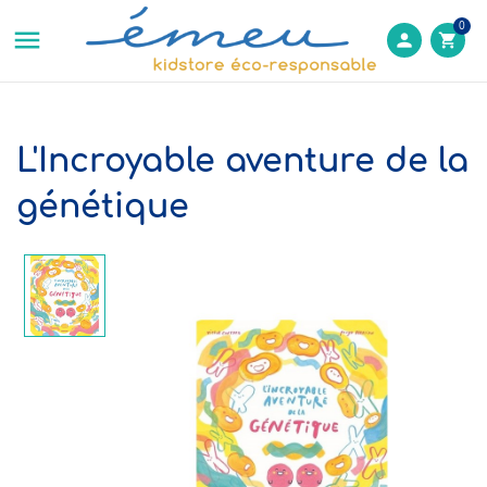
0

person
shopping_cart
L'Incroyable aventure de la
génétique