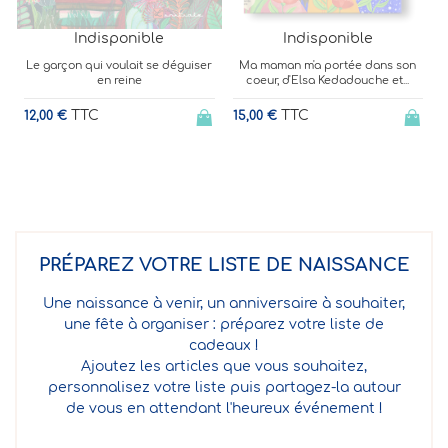
Indisponible
Indisponible
ser
Ma maman m'a portée dans son
L'enfant, la taupe, le renard et le
coeur, d'Elsa Kedadouche et...
cheval - Une histoire...
TTC
TTC
15,00 €
22,00 €
PRÉPAREZ VOTRE LISTE DE NAISSANCE
Une naissance à venir, un anniversaire à souhaiter,
une fête à organiser : préparez votre liste de
cadeaux !
Ajoutez les articles que vous souhaitez,
personnalisez votre liste puis partagez-la autour
de vous en attendant l'heureux événement !