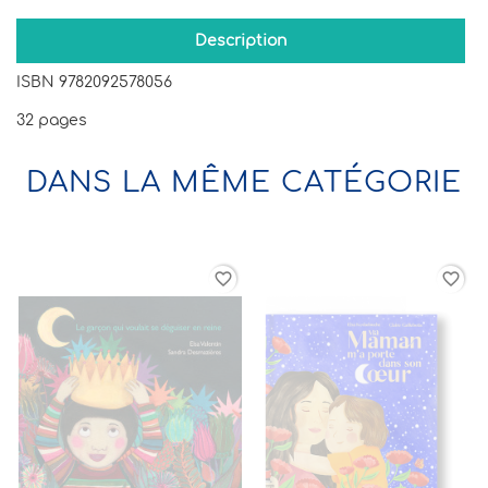
Description
ISBN 9782092578056
32 pages
DANS LA MÊME CATÉGORIE
orite_border
favorite_border
favorite_border