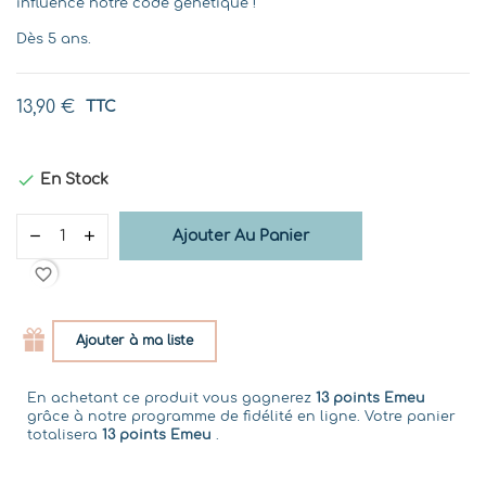
influence notre code génétique !
Dès 5 ans.
13,90 €
TTC

En Stock
Ajouter Au Panier
favorite_border
Ajouter à ma liste
En achetant ce produit vous gagnerez
13 points Emeu
grâce à notre programme de fidélité en ligne. Votre panier
totalisera
13 points Emeu
.