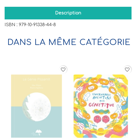
Description
ISBN : 979-10-91338-44-8
DANS LA MÊME CATÉGORIE
rder
favorite_border
favorite_border