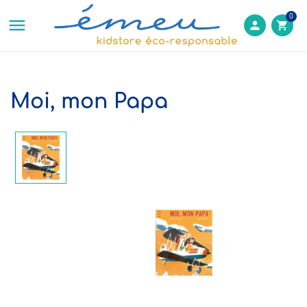
0

person
shopping_cart
Moi, mon Papa