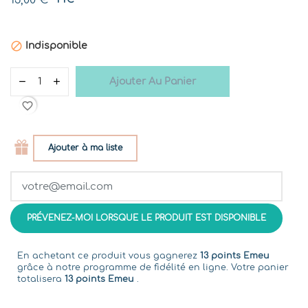
13,00 €

Indisponible
Ajouter Au Panier
favorite_border
Ajouter à ma liste
PRÉVENEZ-MOI LORSQUE LE PRODUIT EST DISPONIBLE
En achetant ce produit vous gagnerez
13 points Emeu
grâce à notre programme de fidélité en ligne. Votre panier
totalisera
13 points Emeu
.