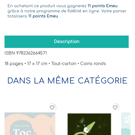
En achetant ce produit vous gagnerez
11 points Emeu
grâce à notre programme de fidélité en ligne. Votre panier
totalisera
11 points Emeu
.
Description
ISBN 9782362664571
18 pages • 17 x 17 cm • Tout-carton • Coins ronds
DANS LA MÊME CATÉGORIE
rder
favorite_border
favorite_border