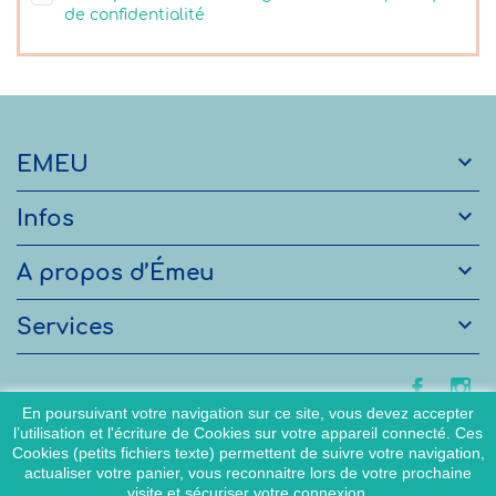
de confidentialité

EMEU

Infos

A propos d’Émeu

Services
En poursuivant votre navigation sur ce site, vous devez accepter
l’utilisation et l'écriture de Cookies sur votre appareil connecté. Ces
Cookies (petits fichiers texte) permettent de suivre votre navigation,
actualiser votre panier, vous reconnaitre lors de votre prochaine
visite et sécuriser votre connexion.