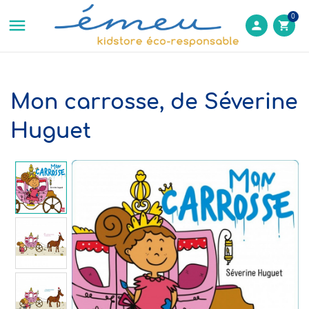
0

person
shopping_cart
Mon carrosse, de Séverine
Huguet