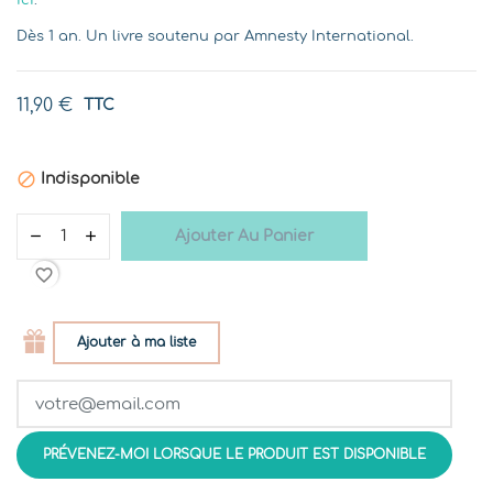
ici
.
Dès 1 an. Un livre soutenu par Amnesty International.
11,90 €
TTC

Indisponible
Ajouter Au Panier
favorite_border
Ajouter à ma liste
PRÉVENEZ-MOI LORSQUE LE PRODUIT EST DISPONIBLE