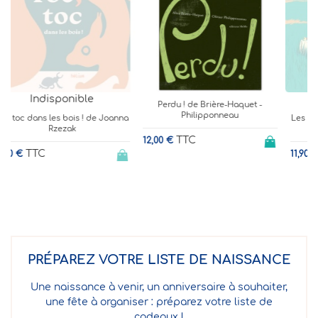
Indisponible
Perdu ! de Brière-Haquet -
Philipponneau
a
Les Animales - Imagier au féminin,
de Fred L.
TTC
12,00 €
TTC
11,90 €
6
PRÉPAREZ VOTRE LISTE DE NAISSANCE
Une naissance à venir, un anniversaire à souhaiter,
une fête à organiser : préparez votre liste de
cadeaux !