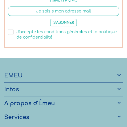
news d’EMEU
S’ABONNER
J'accepte les conditions générales et la politique
de confidentialité

EMEU

Infos

A propos d’Émeu

Services