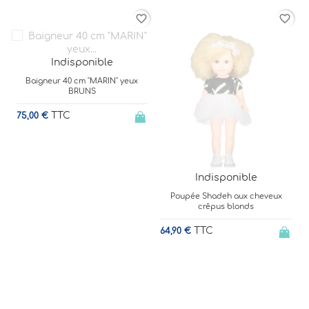
rder
favorite_border
favorite_border
Indisponible
Baigneur 40 cm "MARIN" yeux
BRUNS
TTC
75,00 €
Indisponible
Poupée Shadeh aux cheveux
crêpus blonds
TTC
64,90 €
6