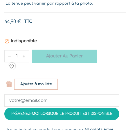
La tenue peut varier par rapport à la photo.
64,90 €
TTC

Indisponible
Ajouter Au Panier
favorite_border
Ajouter à ma liste
PRÉVENEZ-MOI LORSQUE LE PRODUIT EST DISPONIBLE
En achetant ce produit vous gagnerez
64 points Emeu