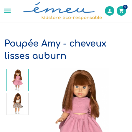
0

person
shopping_cart
Poupée Amy - cheveux
lisses auburn