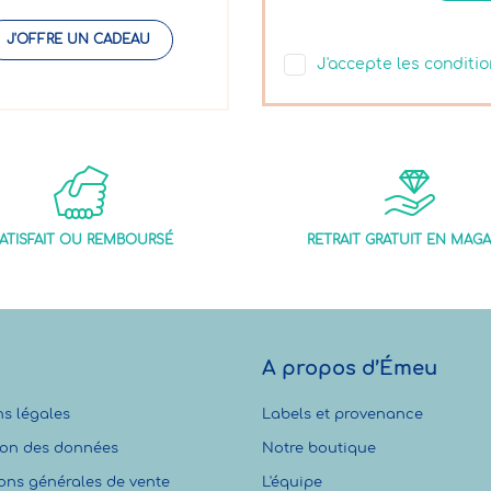
J'OFFRE UN CADEAU
J'accepte les conditio
ATISFAIT OU REMBOURSÉ
RETRAIT GRATUIT EN MAGA
A propos d’Émeu
s légales
Labels et provenance
ion des données
Notre boutique
ons générales de vente
L'équipe