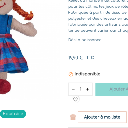
Reflet du monde multiculturel 
pour les câlins, les jeux de rô
Fabriquée à partir de tissu d
polyester et des cheveux en a
fabriquée par des artisans qual
tenue peuvent varier car chaq
Dès la naissance
19,90 €
TTC

Indisponible
Ajouter 
favorite_border
Equitable
Ajouter à ma liste