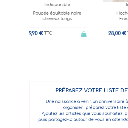
e
Indisponible
 noire
Hochet illustré GOTS-
gs
Freddie Champion
28,00 €
TTC
PRÉPAREZ VOTRE LISTE D
Une naissance à venir, un anniversaire à
organiser : préparez votre liste
Ajoutez les articles que vous souhaitez, p
puis partagez-la autour de vous en attenda