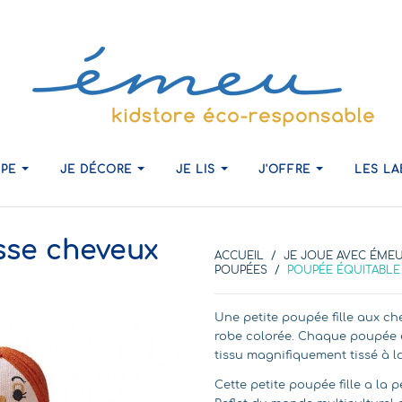
IPE
JE DÉCORE
JE LIS
J'OFFRE
LES L
sse cheveux
ACCUEIL
JE JOUE AVEC ÉME
POUPÉES
POUPÉE ÉQUITABL
Une petite poupée fille aux ch
robe colorée. Chaque poupée e
tissu magnifiquement tissé à la
Cette petite poupée fille a la 