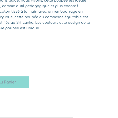
dans lequel nous vivons, cette poupée est idéale
le, comme outil pédagogique et plus encore !
e coton tissé à la main avec un rembourrage en
crylique, cette poupée du commerce équitable est
ifiés au Sri Lanka. Les couleurs et le design de la
ue poupée est unique.
Au Panier