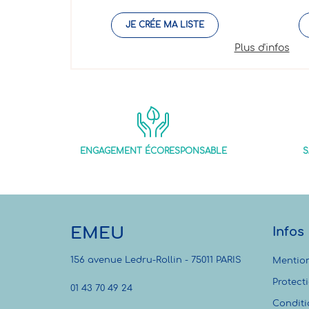
JE CRÉE MA LISTE
Plus d'infos
ENGAGEMENT ÉCORESPONSABLE
S
EMEU
Infos
156 avenue Ledru-Rollin - 75011 PARIS
Mention
Protect
01 43 70 49 24
Conditi