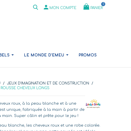
0
person
PANIER
MON COMPTE
ABELS
LE MONDE D'EMEU
PROMOS
U
JEUX D'IMAGINATION ET DE CONSTRUCTION
E ROUSSE CHEVEUX LONGS
eveux roux, à la peau blanche et à une
st unique, fabriquée à la main à partir de
 main. Super câlin et prête pour le jeu !
peau blanche, les cheveux roux et une robe colorée.