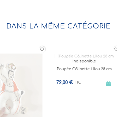
DANS LA MÊME CATÉGORIE
favorite_border
Indisponible
Indisponible
pée Câlinette Lilou 28 cm
Marie-Françoise 40 cm
"Sacré-Coeur"
,00 €
TTC
84,00 €
TTC