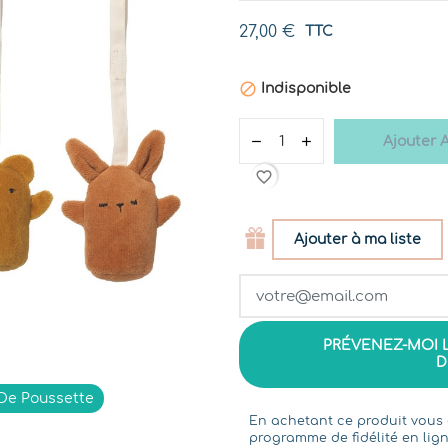
27,00 €
TTC

Indisponible
Ajouter 
favorite_border
Ajouter à ma liste
PRÉVENEZ-MOI 
D
 De Poussette
En achetant ce produit vou
programme de fidélité en lign