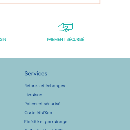
SIN
PAIEMENT SÉCURISÉ
Services
Retours et échanges
Livraison
Paiement sécurisé
s
Carte éthi'Kdo
Fidélité et parrainage