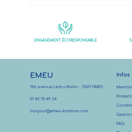
ENGAGEMENT ÉCORESPONSABLE
S
EMEU
Infos
156 avenue Ledru-Rollin - 75011 PARIS
Mention
Protect
01 43 70 49 24
Conditi
bonjour@emeu-kidstore.com
Gestion
FAQ