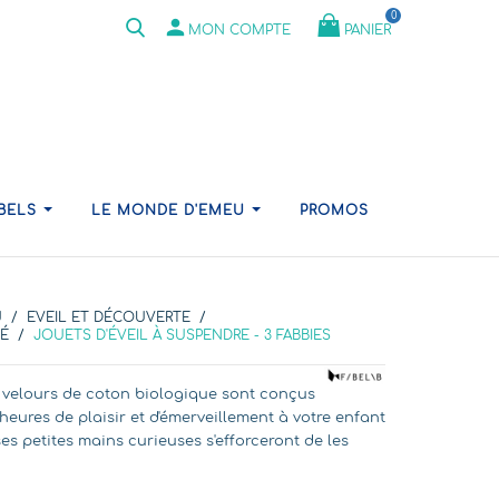
0
person
PANIER
MON COMPTE
ABELS
LE MONDE D'EMEU
PROMOS
U
EVEIL ET DÉCOUVERTE
TÉ
JOUETS D'ÉVEIL À SUSPENDRE - 3 FABBIES
 velours de coton biologique sont conçus
ures de plaisir et d'émerveillement à votre enfant
 ses petites mains curieuses s'efforceront de les