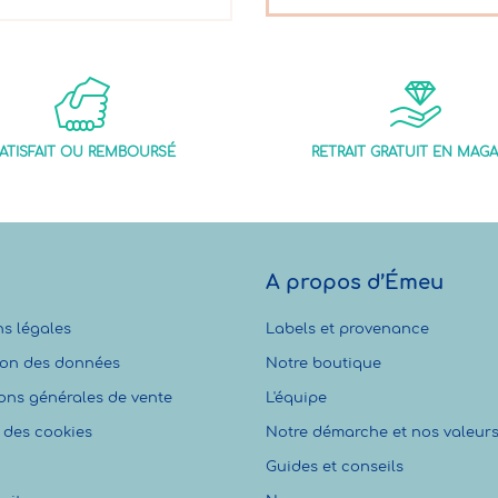
ATISFAIT OU REMBOURSÉ
RETRAIT GRATUIT EN MAGA
A propos d’Émeu
s légales
Labels et provenance
ion des données
Notre boutique
ons générales de vente
L'équipe
 des cookies
Notre démarche et nos valeur
Guides et conseils