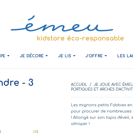
IPE
JE DÉCORE
JE LIS
J'OFFRE
LES L
ndre - 3
ACCUEIL
JE JOUE AVEC ÉME
PORTIQUES ET ARCHES D'ACTIVI
Les mignons petits Fabbies en
pour procurer de nombreuses he
! Allongé sur son tapis d'éveil,
attraper !