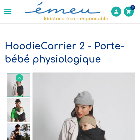
0

person
shopping_cart
HoodieCarrier 2 - Porte-
bébé physiologique
