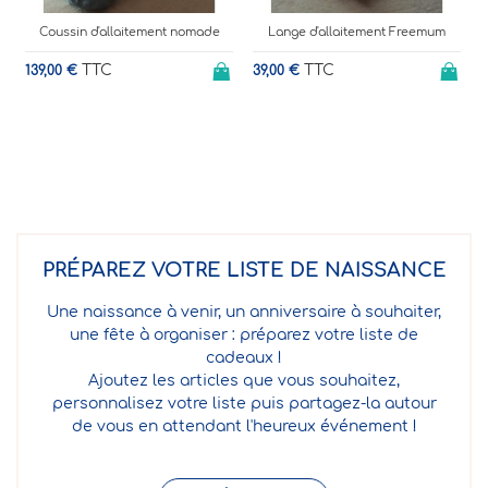
Indisponible
Lange d'allaitement Freemum
Hoodie Carrier - porte bébé
TTC
physiologique
39,00 €
6
TTC
119,00 €
PRÉPAREZ VOTRE LISTE DE NAISSANCE
Une naissance à venir, un anniversaire à souhaiter,
une fête à organiser : préparez votre liste de
cadeaux !
Ajoutez les articles que vous souhaitez,
personnalisez votre liste puis partagez-la autour
de vous en attendant l'heureux événement !