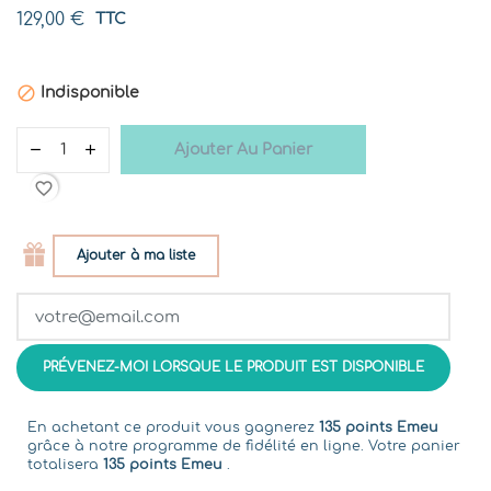
129,00 €
TTC

Indisponible
Ajouter Au Panier
favorite_border
Ajouter à ma liste
PRÉVENEZ-MOI LORSQUE LE PRODUIT EST DISPONIBLE
En achetant ce produit vous gagnerez
135 points Emeu
grâce à notre programme de fidélité en ligne. Votre panier
totalisera
135 points Emeu
.