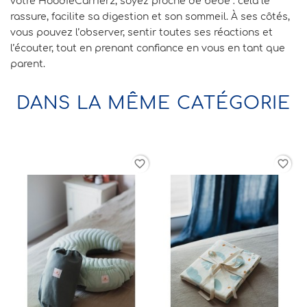
votre HoodieCarrier2, soyez proche de bébé : cela le
rassure, facilite sa digestion et son sommeil. À ses côtés,
vous pouvez l’observer, sentir toutes ses réactions et
l’écouter, tout en prenant confiance en vous en tant que
parent.
DANS LA MÊME CATÉGORIE
rder
favorite_border
favorite_border