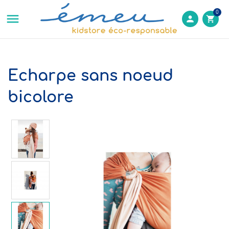
0

person
shopping_cart
Echarpe sans noeud
bicolore