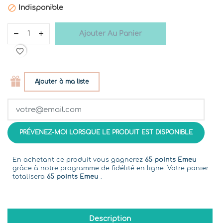

Indisponible
Ajouter Au Panier
favorite_border
Ajouter à ma liste
PRÉVENEZ-MOI LORSQUE LE PRODUIT EST DISPONIBLE
En achetant ce produit vous gagnerez
65 points Emeu
grâce à notre programme de fidélité en ligne. Votre panier
totalisera
65 points Emeu
.
Description