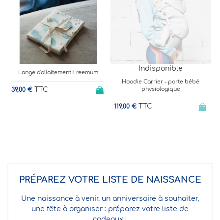
Indisponible
Coussin d'allaitement nomade
Hoodie Carrier - porte bébé
physiologique
TTC
139,00 €
TTC
119,00 €
1
PRÉPAREZ VOTRE LISTE DE NAISSANCE
Une naissance à venir, un anniversaire à souhaiter,
une fête à organiser : préparez votre liste de
cadeaux !