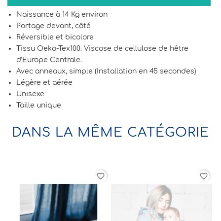
Naissance à 14 Kg environ
Portage devant, côté
Réversible et bicolore
Tissu Oeko-Tex100. Viscose de cellulose de hêtre
d’Europe Centrale.
Avec anneaux, simple (Installation en 45 secondes)
Légère et aérée
Unisexe
Taille unique
DANS LA MÊME CATÉGORIE
rder
favorite_border
favorite_border