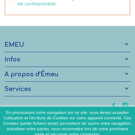
de confidentialité

EMEU

Infos

A propos d’Émeu

Services
En poursuivant votre navigation sur ce site, vous devez accepter
l’utilisation et l'écriture de Cookies sur votre appareil connecté. Ces
Cookies (petits fichiers texte) permettent de suivre votre navigation,
actualiser votre panier, vous reconnaitre lors de votre prochaine
visite et sécuriser votre connexion.