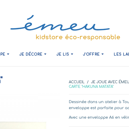
IPE
JE DÉCORE
JE LIS
J'OFFRE
LES L
"
ACCUEIL
JE JOUE AVEC ÉME
CARTE "HAKUNA MATATA"
Dessinée dans un atelier à Tou
enveloppe est parfaite pour ad
Avec une enveloppe A6 en vélin