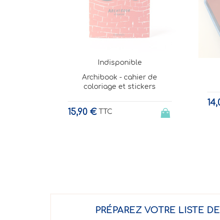
e
Indisponible
C
er de
Bloc de cire à colorier
ckers
9,
14,00 €
TTC
PRÉPAREZ VOTRE LISTE D