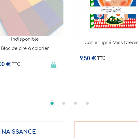
Indisponible
ahier ligné Miss Dreamz
Gommettes d'artiste
50 €
TTC
8,50 €
TTC
E NAISSANCE