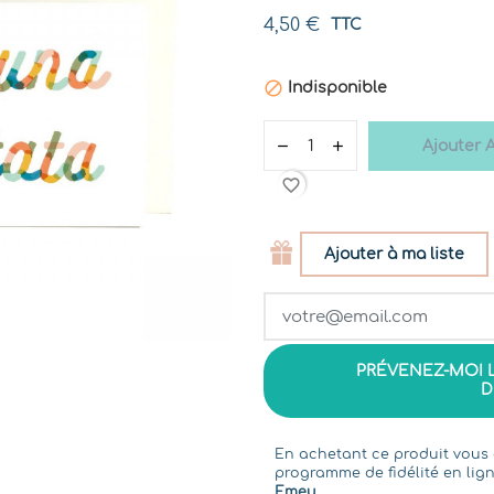
4,50 €
TTC

Indisponible
Ajouter 
favorite_border
Ajouter à ma liste
PRÉVENEZ-MOI 
D
En achetant ce produit vou
programme de fidélité en lign
Emeu
.