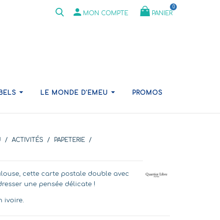
0
person
PANIER
MON COMPTE
ABELS
LE MONDE D'EMEU
PROMOS
U
ACTIVITÉS
PAPETERIE
louse, cette carte postale double avec
resser une pensée délicate !
 ivoire.