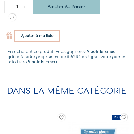
Ajouter Au Panier
favorite_border
Ajouter à ma liste
En achetant ce produit vous gagnerez
9 points Emeu
grâce à notre programme de fidélité en ligne. Votre panier
totalisera
9 points Emeu
.
DANS LA MÊME CATÉGORIE
favorite_border
favorite_border
favorite_border
PROMO !
-30%