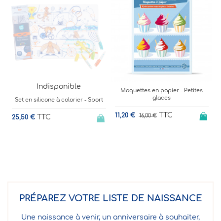
Indisponible
Maquettes en papier - Petites
glaces
ort
Cahier de coloriage - "Trop
mignon"
TTC
11,20 €
16,00 €
TTC
5,50 €
PRÉPAREZ VOTRE LISTE DE NAISSANCE
Une naissance à venir, un anniversaire à souhaiter,