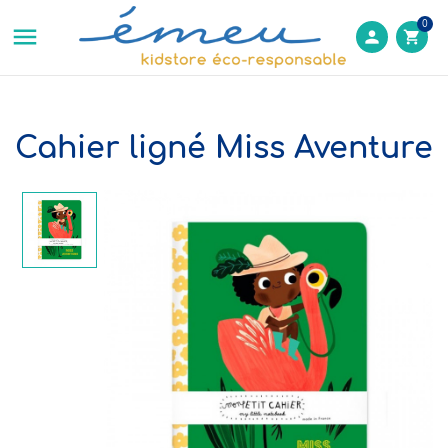
0

person
shopping_cart
Cahier ligné Miss Aventure