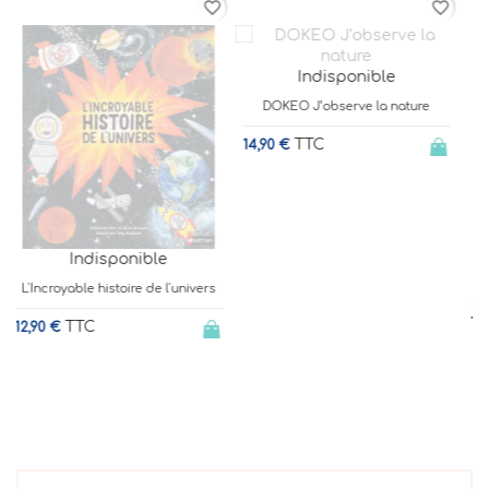
rder
favorite_border
favorite_border
Indisponible
DOKEO J’observe la nature
J
TTC
14,90 €
9
Le jardin de Juliette et Joséphine
- Le Bousier
TTC
14,50 €