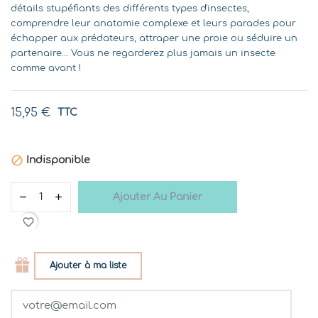
détails stupéfiants des différents types d'insectes,
comprendre leur anatomie complexe et leurs parades pour
échapper aux prédateurs, attraper une proie ou séduire un
partenaire... Vous ne regarderez plus jamais un insecte
comme avant !
15,95 €
TTC

Indisponible
Ajouter Au Panier
favorite_border
Ajouter à ma liste