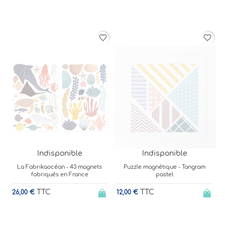
rder
favorite_border
favorite_border
Indisponible
Indisponible
La Fabrikaocéan - 43 magnets
Puzzle magnétique - Tangram
fabriqués en France
pastel
2
TTC
TTC
26,00 €
12,00 €