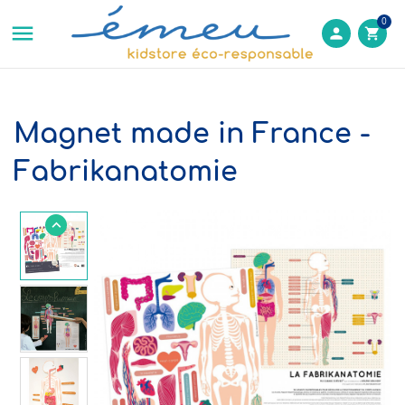
0

person
shopping_cart
Magnet made in France -
Fabrikanatomie
