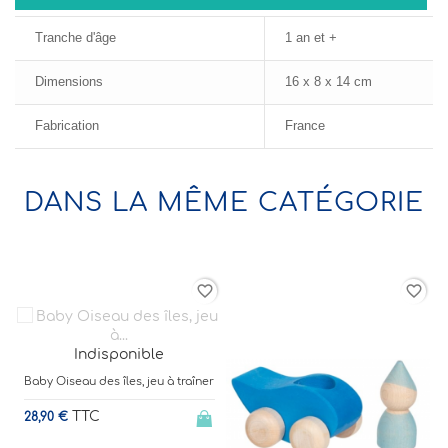
Tranche d'âge
1 an et +
Dimensions
16 x 8 x 14 cm
Fabrication
France
DANS LA MÊME CATÉGORIE
favorite_border
favorite_border
Indisponible
Baby Oiseau des îles, jeu à traîner
TTC
28,90 €