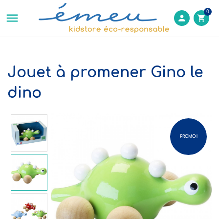
0

person
shopping_cart
Jouet à promener Gino le
dino
PROMO !