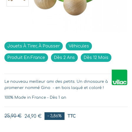
Indisponible
Jouets À Tirer, À Pousser
Véhicules
Produit En France
Dès 2 Ans
Dès 12 Mois
Le nouveau meilleur ami des petits. Un dinosaure à
promener nommé Gino - en bois laqué et coloré !
100% Made in France - Dès 1 an
25,90 €
24,90 €
- 3,86%
TTC