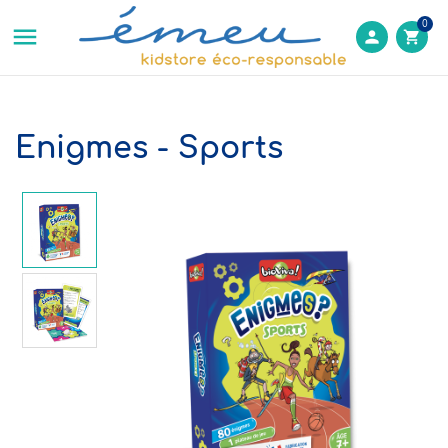
0

person
shopping_cart
Enigmes - Sports