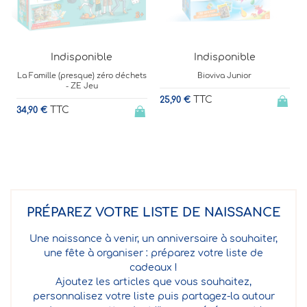
Indisponible
Indisponible
déchets
Bioviva Junior
Dino Picnic - Jeu de tactique
TTC
TTC
25,90 €
29,99 €
PRÉPAREZ VOTRE LISTE DE NAISSANCE
Une naissance à venir, un anniversaire à souhaiter,
une fête à organiser : préparez votre liste de
cadeaux !
Ajoutez les articles que vous souhaitez,
personnalisez votre liste puis partagez-la autour