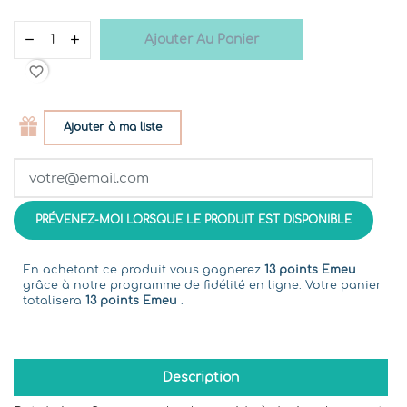
Ajouter Au Panier
favorite_border
Ajouter à ma liste
PRÉVENEZ-MOI LORSQUE LE PRODUIT EST DISPONIBLE
En achetant ce produit vous gagnerez
13 points Emeu
grâce à notre programme de fidélité en ligne. Votre panier
totalisera
13 points Emeu
.
Description