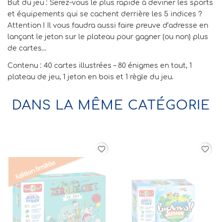
But du jeu : Serez-vous le plus rapide à deviner les sports
et équipements qui se cachent derrière les 5 indices ?
Attention ! Il vous faudra aussi faire preuve d’adresse en
lançant le jeton sur le plateau pour gagner (ou non) plus
de cartes…
Contenu : 40 cartes illustrées – 80 énigmes en tout, 1
plateau de jeu, 1 jeton en bois et 1 règle du jeu.
DANS LA MÊME CATÉGORIE
favorite_border
favorite_border
favorit