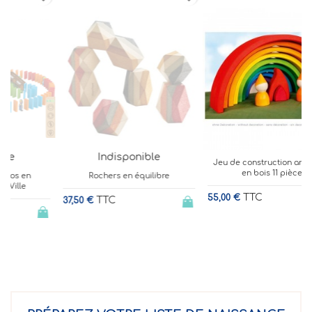
Indisponible
Jeu de construction arc-en-ciel
en bois 11 pièces
Rochers en équilibre
2
TTC
55,00 €
TTC
37,50 €