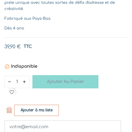
piste unique avec toutes sortes de défis d'adresse et de
créativité.
Fabriqué aux Pays-Bas.
Dès 4 ans.
39,90 €
TTC

Indisponible
Ajouter Au Panier
favorite_border
Ajouter à ma liste