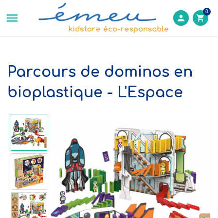
0

person
shopping_cart
Parcours de dominos en
bioplastique - L'Espace