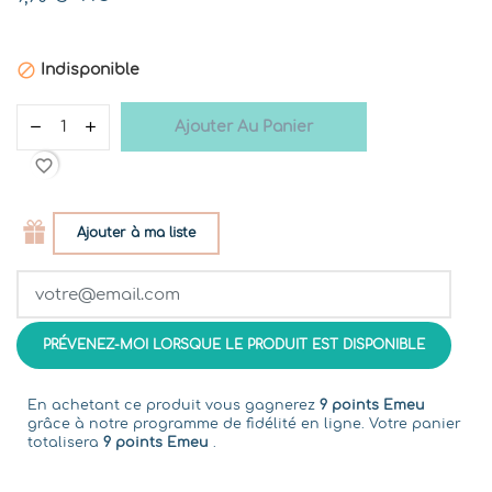

Indisponible
Ajouter Au Panier
favorite_border
Ajouter à ma liste
PRÉVENEZ-MOI LORSQUE LE PRODUIT EST DISPONIBLE
En achetant ce produit vous gagnerez
9 points Emeu
grâce à notre programme de fidélité en ligne. Votre panier
totalisera
9 points Emeu
.