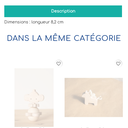
Description
Dimensions : longueur 8,2 cm
DANS LA MÊME CATÉGORIE
favorite_border
favorite_border