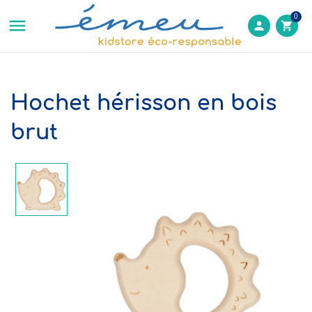
0

person
shopping_cart
Hochet hérisson en bois
brut