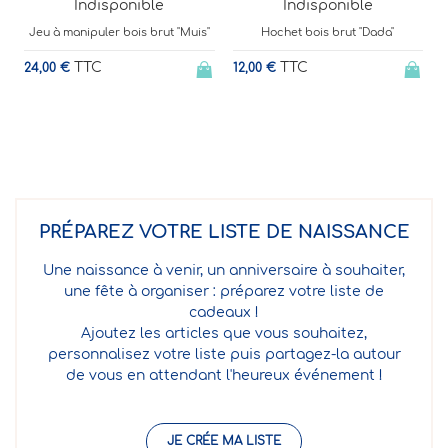
ble
Indisponible
Indisponible
 brut "Muis"
Hochet bois brut "Dada"
Balle sensorielle en cao
ISA
TTC
12,00 €
TTC
20,90 €
PRÉPAREZ VOTRE LISTE DE NAISSANCE
Une naissance à venir, un anniversaire à souhaiter,
une fête à organiser : préparez votre liste de
cadeaux !
Ajoutez les articles que vous souhaitez,
personnalisez votre liste puis partagez-la autour
de vous en attendant l'heureux événement !
JE CRÉE MA LISTE