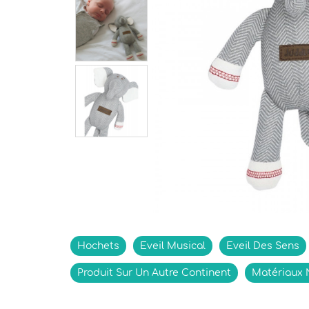
Indisponible
Hochets
Eveil Musical
Eveil Des Sens
Produit Sur Un Autre Continent
Matériaux 