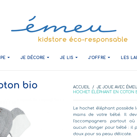
IPE
JE DÉCORE
JE LIS
J'OFFRE
LES L
oton bio
ACCUEIL
JE JOUE AVEC ÉME
HOCHET ÉLÉPHANT EN COTON 
Le hochet éléphant possède la 
mains de votre bébé. Il de
l'accompagnera partout où i
aucun danger pour bébé : il p
doux pour sa peau délicate.