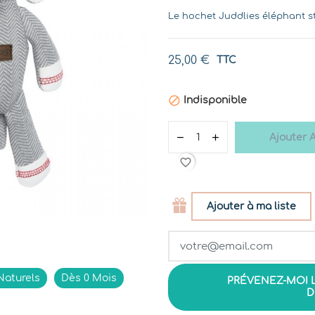
Le hochet Juddlies éléphant sti
25,00 €
TTC

Indisponible
Ajouter 
favorite_border
Ajouter à ma liste
Naturels
Dès 0 Mois
PRÉVENEZ-MOI 
D