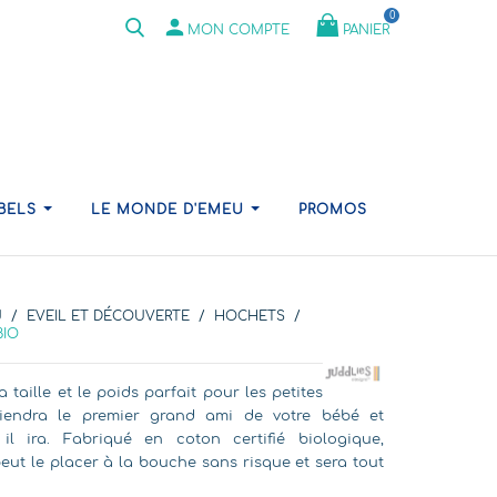
0
person
PANIER
MON COMPTE
ABELS
LE MONDE D'EMEU
PROMOS
U
EVEIL ET DÉCOUVERTE
HOCHETS
BIO
taille et le poids parfait pour les petites
viendra le premier grand ami de votre bébé et
l ira. Fabriqué en coton certifié biologique,
eut le placer à la bouche sans risque et sera tout