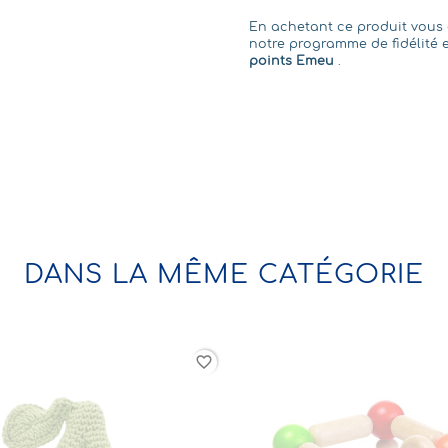
En achetant ce produit vou
notre programme de fidélité e
points Emeu
.
DANS LA MÊME CATÉGORIE
favorite_border
Indisponible
Hochet-Maracas Lion Ing