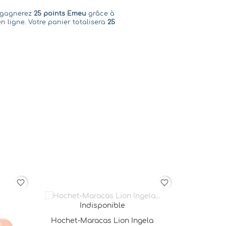
s gagnerez
25 points Emeu
grâce à
n ligne. Votre panier totalisera
25
favorite_border
favorite_border
ela