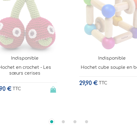
P. Arrhenius
17,00 €
TTC
Indisponible
chet cube souple en bois
90 €
TTC