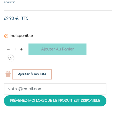
saison.
62,90 €
TTC

Indisponible
Ajouter Au Panier
favorite_border
Ajouter à ma liste
PRÉVENEZ-MOI LORSQUE LE PRODUIT EST DISPONIBLE