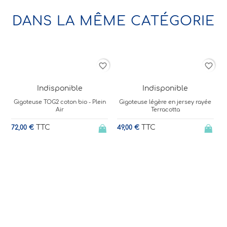
DANS LA MÊME CATÉGORIE
der
favorite_border
favorite_border
Indisponible
Indisponible
Gigoteuse TOG2 coton bio - Plein
Gigoteuse légère en jersey rayée
Air
Terracotta
TTC
TTC
72,00 €
49,00 €
7