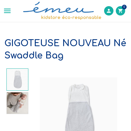
0

person
shopping_cart
GIGOTEUSE NOUVEAU Né
Swaddle Bag