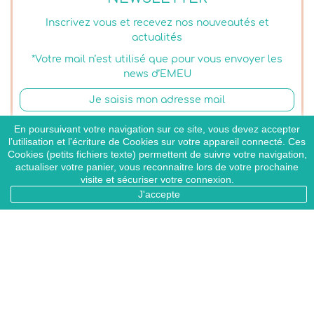
Inscrivez vous et recevez nos nouveautés et
actualités
*Votre mail n’est utilisé que pour vous envoyer les
news d’EMEU
S’ABONNER
En poursuivant votre navigation sur ce site, vous devez accepter
l’utilisation et l'écriture de Cookies sur votre appareil connecté. Ces
J'accepte les conditions générales et la politique
Cookies (petits fichiers texte) permettent de suivre votre navigation,
de confidentialité
actualiser votre panier, vous reconnaitre lors de votre prochaine
visite et sécuriser votre connexion.
J'accepte

EMEU

Infos