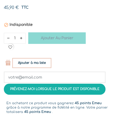
45,90 €
TTC

Indisponible
Ajouter Au Panier
favorite_border
Ajouter à ma liste
PRÉVENEZ-MOI LORSQUE LE PRODUIT EST DISPONIBLE
En achetant ce produit vous gagnerez
45 points Emeu
grâce à notre programme de fidélité en ligne. Votre panier
totalisera
45 points Emeu
.