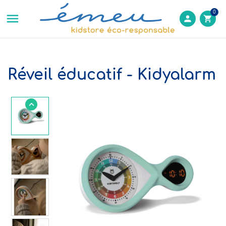
0

person
shopping_cart
Réveil éducatif - Kidyalarm
