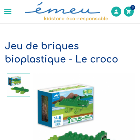
0

person
shopping_cart
Jeu de briques
bioplastique - Le croco