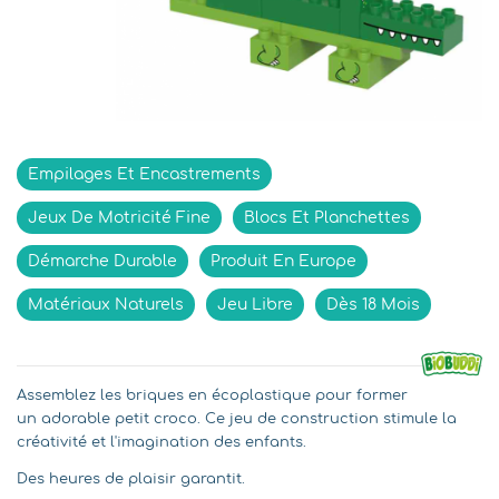
Indisponible
Empilages Et Encastrements
Jeux De Motricité Fine
Blocs Et Planchettes
Démarche Durable
Produit En Europe
Matériaux Naturels
Jeu Libre
Dès 18 Mois
Assemblez les briques en écoplastique pour former
un adorable petit croco. Ce jeu de construction stimule la
créativité et l'imagination des enfants.
Des heures de plaisir garantit.