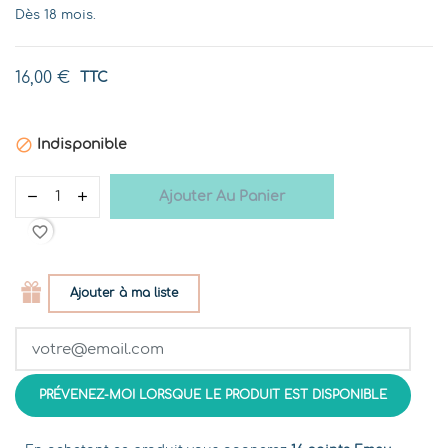
Dès 18 mois.
16,00 €
TTC

Indisponible
Ajouter Au Panier
favorite_border
Ajouter à ma liste
PRÉVENEZ-MOI LORSQUE LE PRODUIT EST DISPONIBLE