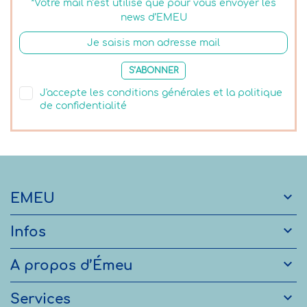
*Votre mail n’est utilisé que pour vous envoyer les
news d’EMEU
S’ABONNER
J'accepte les conditions générales et la politique
de confidentialité

EMEU

Infos

A propos d’Émeu

Services