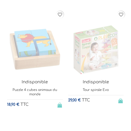
rder
favorite_border
favorite_border
Indisponible
Indisponible
Tour spirale Evo
Puzzle cubes en bois - Animaux
de la ferme
TTC
29,00 €
3
TTC
24,00 €