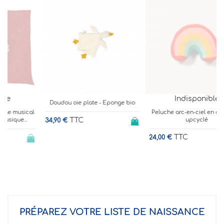
Indisponible
Doudou oie plate - Eponge bio
l
Peluche arc-en-ciel en coton bio
TTC
upcyclé
34,90 €
2
TTC
24,00 €
PRÉPAREZ VOTRE LISTE DE NAISSANCE