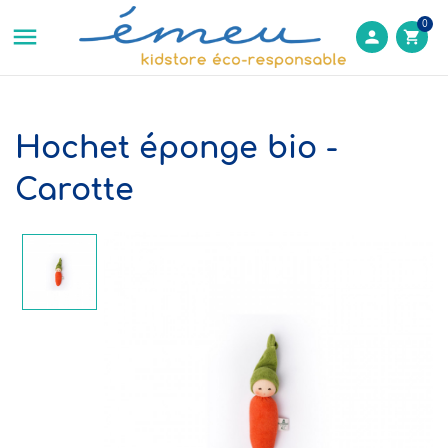
0

person
shopping_cart
Hochet éponge bio -
Carotte