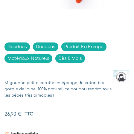
Indisponible
Doudous
Doudous
Produit En Europe
Matériaux Naturels
Dès 0 Mois
Mignonne petite carotte en éponge de coton bio
garnie de laine. 100% naturel, ce doudou rendra tous
les bébés très aimables !
26,90 €
TTC