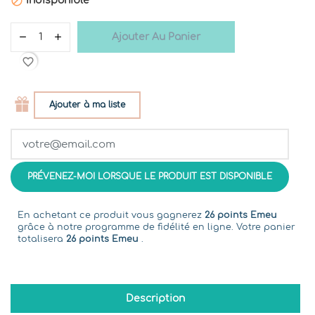

Indisponible
Ajouter Au Panier
favorite_border
Ajouter à ma liste
PRÉVENEZ-MOI LORSQUE LE PRODUIT EST DISPONIBLE
En achetant ce produit vous gagnerez
26 points Emeu
grâce à notre programme de fidélité en ligne. Votre panier
totalisera
26 points Emeu
.
Description