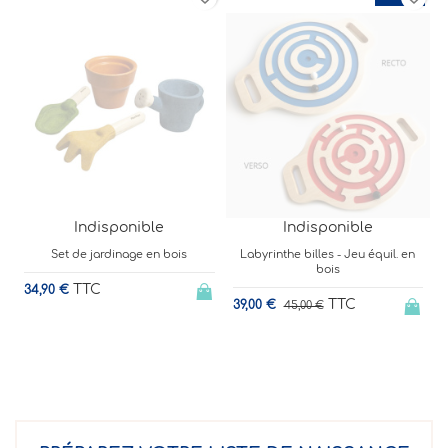
Indisponible
Indisponible
Labyrinthe billes - Jeu équil. en
Mes 1ers camions trains - coffret
bois
duo
TTC
TTC
39,00 €
26,50 €
45,00 €