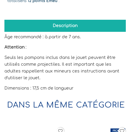
totalisera
12 points Emeu
.
Description
Âge recommandé : à partir de 7 ans.
Attention
:
Seuls les pompons inclus dans le jouet peuvent être
utilisés comme projectiles.
Il est important que les
adultes rappellent aux mineurs ces instructions avant
d'utiliser le jouet.
Dimensions : 17,5 cm de longueur
DANS LA MÊME CATÉGORIE
border
favorite_border
favorite_border
PROMO !
-13,33%