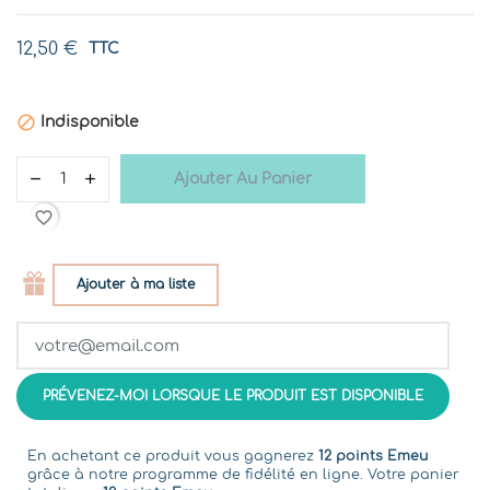
12,50 €
TTC

Indisponible
Ajouter Au Panier
favorite_border
Ajouter à ma liste
PRÉVENEZ-MOI LORSQUE LE PRODUIT EST DISPONIBLE
En achetant ce produit vous gagnerez
12 points Emeu
grâce à notre programme de fidélité en ligne. Votre panier