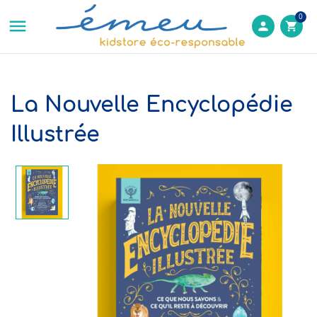
0

person
shopping_cart
La Nouvelle Encyclopédie
Illustrée