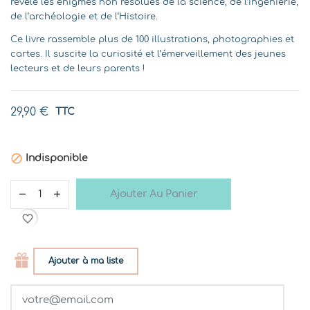
révèle les énigmes non résolues de la science, de l’ingénierie,
de l’archéologie et de l’Histoire.
Ce livre rassemble plus de 100 illustrations, photographies et
cartes. Il suscite la curiosité et l’émerveillement des jeunes
lecteurs et de leurs parents !
29,90 €
TTC

Indisponible
Ajouter Au Panier
favorite_border
Ajouter à ma liste