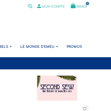
0
person
PANIER
MON COMPTE
ABELS
LE MONDE D'EMEU
PROMOS
favorite_border