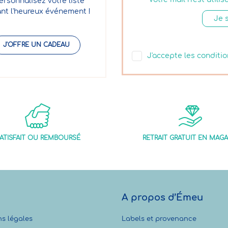
ersonnalisez votre liste
nt l'heureux événement !
J'OFFRE UN CADEAU
J'accepte les conditio
ATISFAIT OU REMBOURSÉ
RETRAIT GRATUIT EN MAGA
A propos d’Émeu
s légales
Labels et provenance