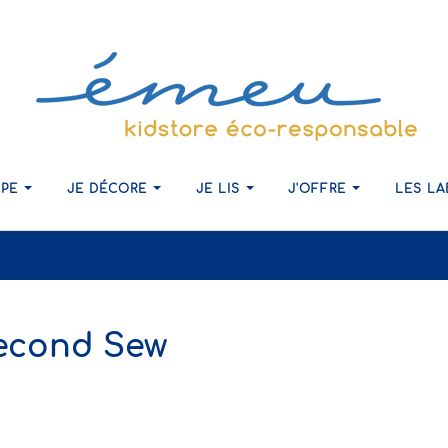
IPE
JE DÉCORE
JE LIS
J'OFFRE
LES L
Second Sew