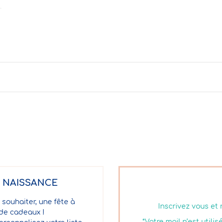
E NAISSANCE
 souhaiter, une fête à
Inscrivez vous et
 de cadeaux !
*Votre mail n’est util