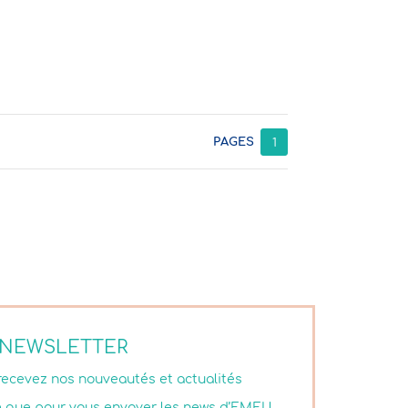
PAGES
1
NEWSLETTER
 recevez nos nouveautés et actualités
isé que pour vous envoyer les news d’EMEU