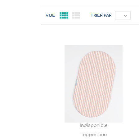



VUE
TRIER PAR
Indisponible
Topponcino