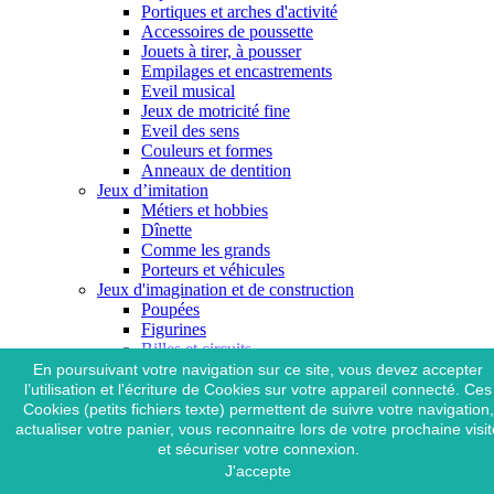
Portiques et arches d'activité
Accessoires de poussette
Jouets à tirer, à pousser
Empilages et encastrements
Eveil musical
Jeux de motricité fine
Eveil des sens
Couleurs et formes
Anneaux de dentition
Jeux d’imitation
Métiers et hobbies
Dînette
Comme les grands
Porteurs et véhicules
Jeux d'imagination et de construction
Poupées
Figurines
Billes et circuits
Blocs et planchettes
En poursuivant votre navigation sur ce site, vous devez accepter
Jeux d'équilibre
l’utilisation et l'écriture de Cookies sur votre appareil connecté. Ces
Maisons et châteaux
Cookies (petits fichiers texte) permettent de suivre votre navigation,
Véhicules
actualiser votre panier, vous reconnaitre lors de votre prochaine visit
Marionnettes
et sécuriser votre connexion.
Jeu libre
J'accepte
Doudous et peluches