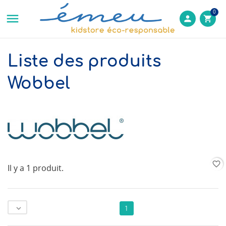
0

person
shopping_cart
Liste des produits
Wobbel
favorite_border
Il y a 1 produit.

1