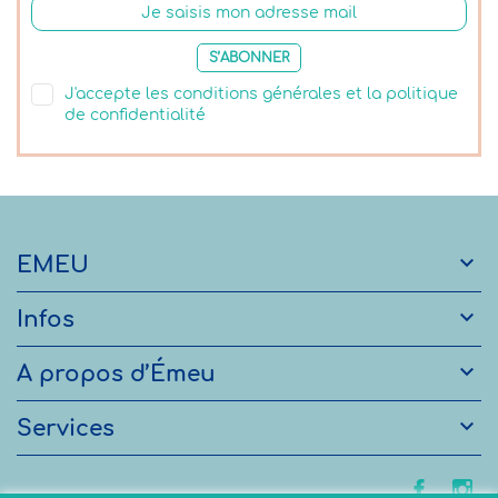
S’ABONNER
J'accepte les conditions générales et la politique
de confidentialité

EMEU

Infos

A propos d’Émeu

Services