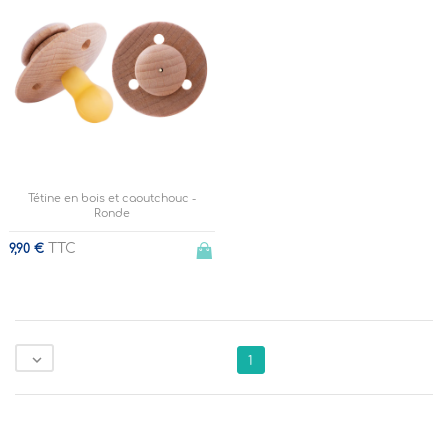
Tétine en bois et caoutchouc -
Ronde
TTC
9,90 €

1