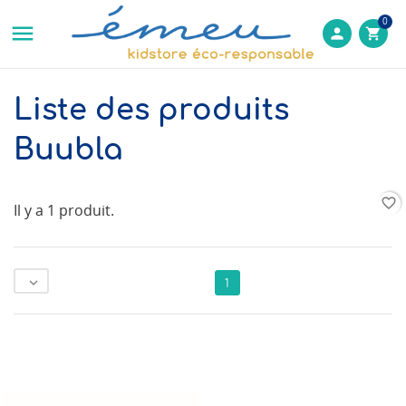
0

person
shopping_cart
Liste des produits
Buubla
favorite_border
Il y a 1 produit.

1