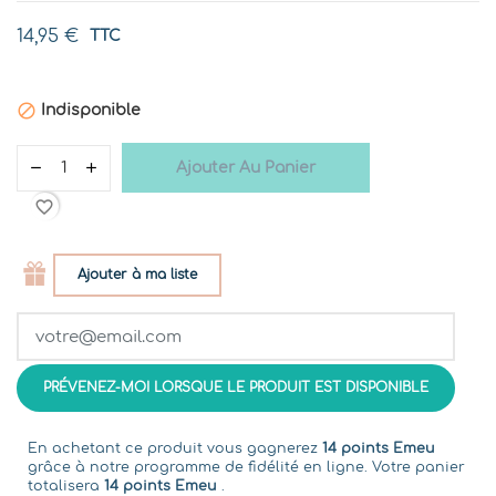
14,95 €
TTC

Indisponible
Ajouter Au Panier
favorite_border
Ajouter à ma liste
PRÉVENEZ-MOI LORSQUE LE PRODUIT EST DISPONIBLE
En achetant ce produit vous gagnerez
14 points Emeu
grâce à notre programme de fidélité en ligne. Votre panier
totalisera
14 points Emeu
.