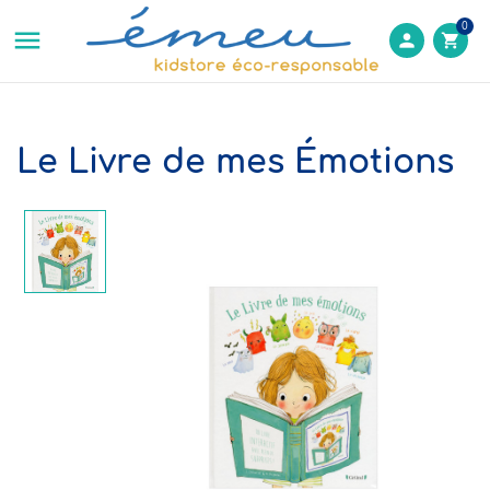
0

person
shopping_cart
Le Livre de mes Émotions