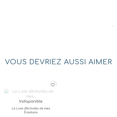
Indisponible
Le ballon de Zébulon
TTC
14,00 €
VOUS DEVRIEZ AUSSI AIMER
favorite_border
Indisponible
Le Livre d'Activités de mes
Émotions