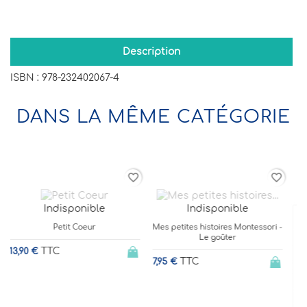
Description
ISBN :
978-232402067-4
DANS LA MÊME CATÉGORIE
order
favorite_border
favorite_border
Indisponible
Mes petites histoires Montessori -
Le goûter
TTC
7,95 €